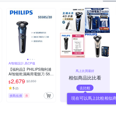
AI智能設計,高CP值
【福利品】PHILIPS飛利浦
馬上比買最好
AI智能乾濕兩用電鬍刀 S55
相似商品比比看
85/20 (一年保固)
2,679
$2,850
$
去比較
5
(
2
)
挑戰低價
券
現在可以馬上比較相似