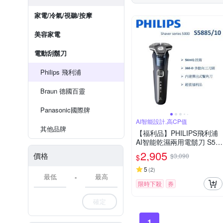
家電/冷氣/視聽/按摩
美容家電
電動刮鬍刀
Philips 飛利浦
Braun 德國百靈
Panasonic國際牌
AI智能設計,高CP值
其他品牌
【福利品】PHILIPS飛利浦
AI智能乾濕兩用電鬍刀 S58
85/10 (一年保固)
2,905
價格
$3,090
$
5
(
2
)
-
限時下殺
券
確定
1