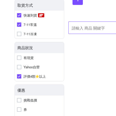
取貨方式
快速到貨
7-11常溫
7-11冷凍
商品狀況
有現貨
Yahoo自營
評價4顆
以上
優惠
挑戰低價
券