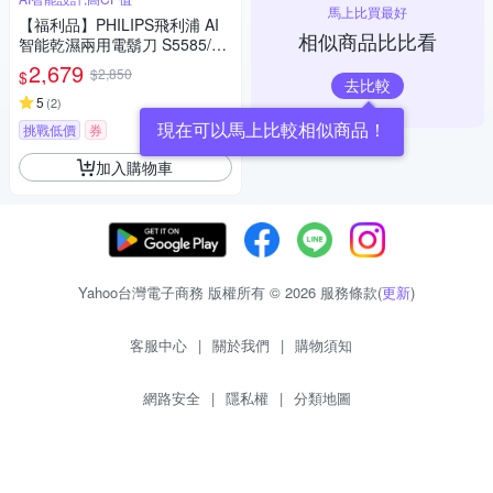
馬上比買最好
【福利品】PHILIPS飛利浦 AI
相似商品比比看
智能乾濕兩用電鬍刀 S5585/20
(一年保固)
2,679
$2,850
$
去比較
5
(
2
)
現在可以馬上比較相似商品！
挑戰低價
券
加入購物車
Yahoo台灣電子商務 版權所有 © 2026 服務條款(
更新
)
客服中心
|
關於我們
|
購物須知
網路安全
|
隱私權
|
分類地圖