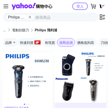
Yahoo購物中心
登入
Philips 飛
利浦
電動刮鬍刀
Philips 飛利浦
品牌
快速到貨
有現貨
挑戰低價
價格低到高
刀頭
AI智能設計,高CP值