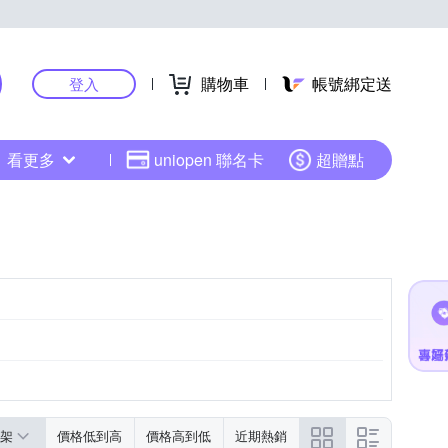
購物車
帳號綁定送
登入
看更多
uniopen 聯名卡
超贈點
架
價格低到高
價格高到低
近期熱銷