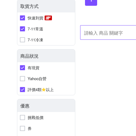
取貨方式
快速到貨
7-11常溫
7-11冷凍
商品狀況
有現貨
Yahoo自營
評價4顆
以上
優惠
挑戰低價
券