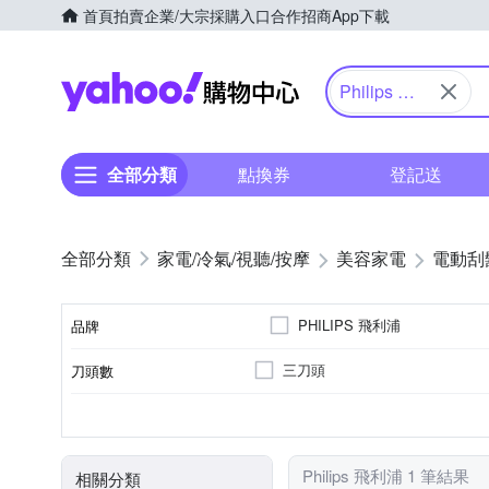
首頁
拍賣
企業/大宗採購入口
合作招商
App下載
Yahoo購物中心
Philips 飛
利浦
全部分類
點換券
登記送
家電/冷氣/視聽/按摩
美容家電
電動刮
PHILIPS 飛利浦
品牌
三刀頭
刀頭數
品牌名稱
有國際電壓
交流變壓器
全機可水洗
充電式
保護蓋
國際電壓
標準配件
防水性能
電源方式
顏色
Philips 飛利浦 1 筆結果
相關分類