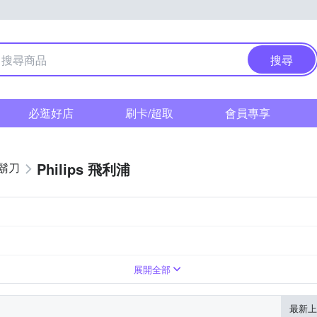
搜尋
必逛好店
刷卡/超取
會員專享
Philips 飛利浦
鬍刀
刀片
刀網
清潔刷
展開全部
最新上