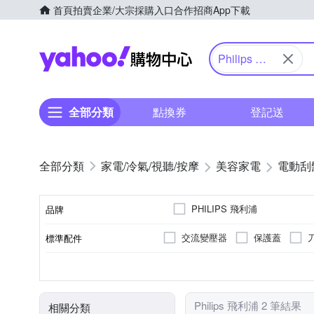
首頁
拍賣
企業/大宗採購入口
合作招商
App下載
Yahoo購物中心
Philips 飛
利浦
全部分類
點換券
登記送
家電/冷氣/視聽/按摩
美容家電
電動刮
PHILIPS 飛利浦
品牌
交流變壓器
保護蓋
標準配件
品牌名稱
三刀頭
有國際電壓
全機可水洗
充電式
刀頭數
國際電壓
防水性能
電源方式
顏色
Philips 飛利浦 2 筆結果
相關分類