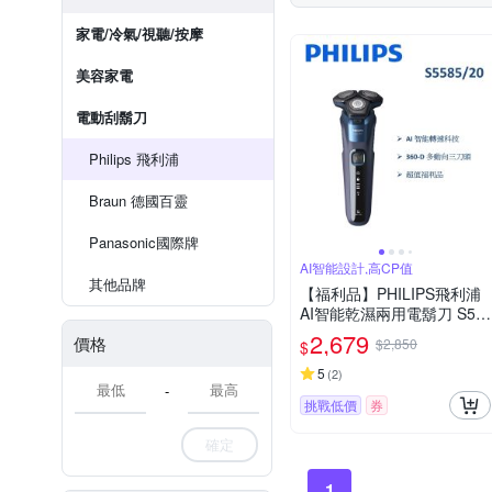
家電/冷氣/視聽/按摩
美容家電
電動刮鬍刀
Philips 飛利浦
Braun 德國百靈
Panasonic國際牌
AI智能設計,高CP值
其他品牌
【福利品】PHILIPS飛利浦
AI智能乾濕兩用電鬍刀 S55
85/20 (一年保固)
2,679
價格
$2,850
$
5
(
2
)
-
挑戰低價
券
確定
1