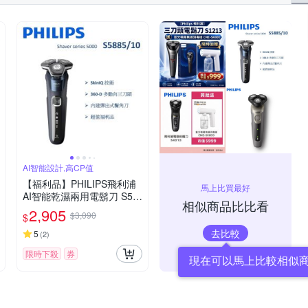
AI智能設計,高CP值
【福利品】PHILIPS飛利浦
馬上比買最好
AI智能乾濕兩用電鬍刀 S58
相似商品比比看
85/10 (一年保固)
2,905
$3,090
$
去比較
5
(
2
)
限時下殺
券
現在可以馬上比較相似