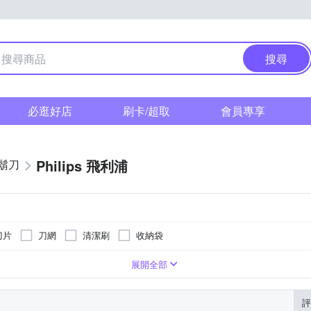
搜尋
必逛好店
刷卡/超取
會員專享
Philips 飛利浦
鬍刀
刀片
刀網
清潔刷
收納袋
展開全部
評