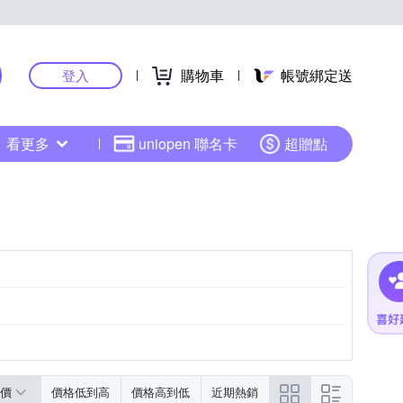
購物車
帳號綁定送
登入
看更多
uniopen 聯名卡
超贈點
價
價格低到高
價格高到低
近期熱銷