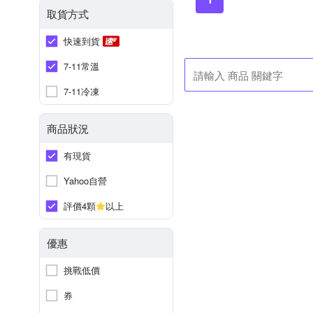
取貨方式
快速到貨
7-11常溫
7-11冷凍
商品狀況
有現貨
Yahoo自營
評價4顆
以上
優惠
挑戰低價
券