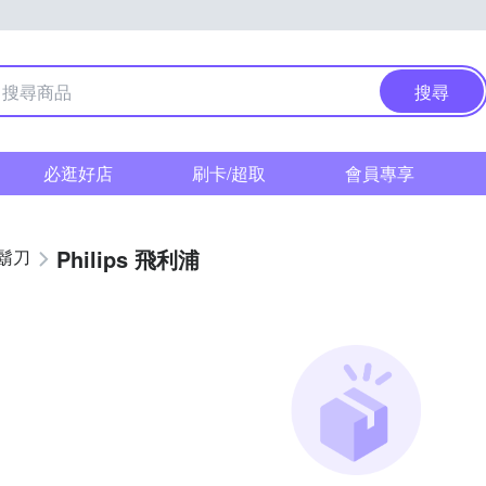
搜尋
必逛好店
刷卡/超取
會員專享
Philips 飛利浦
鬍刀