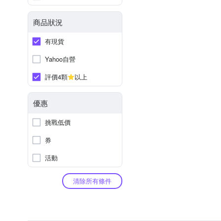
商品狀況
有現貨
Yahoo自營
評價4顆
以上
優惠
挑戰低價
券
活動
清除所有條件