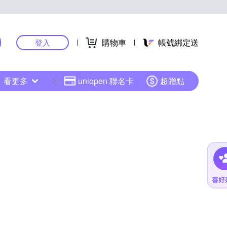
購物車
帳號綁定送
登入
看更多
uniopen 聯名卡
超贈點