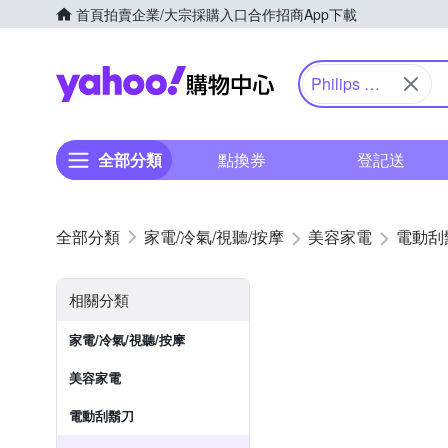
首頁
拍賣
企業/大宗採購入口
合作招商
App下載
Yahoo購物中心
Philips 飛
利浦
全部分類
點換券
登記送
家電/冷氣/視聽/按摩
美容家電
電動刮
相關分類
家電/冷氣/視聽/按摩
美容家電
電動刮鬍刀