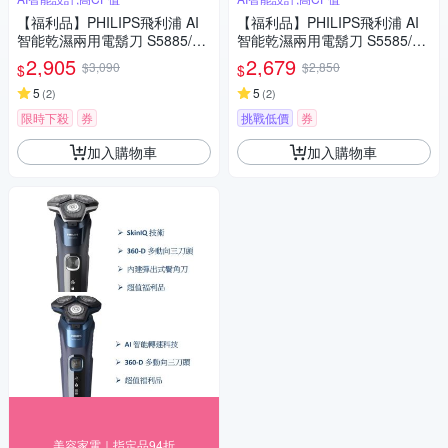
【福利品】PHILIPS飛利浦 AI
【福利品】PHILIPS飛利浦 AI
智能乾濕兩用電鬍刀 S5885/10
智能乾濕兩用電鬍刀 S5585/20
(一年保固)
(一年保固)
2,905
2,679
$3,090
$2,850
$
$
5
5
(
2
)
(
2
)
限時下殺
券
挑戰低價
券
加入購物車
加入購物車
美容家電｜指定品94折