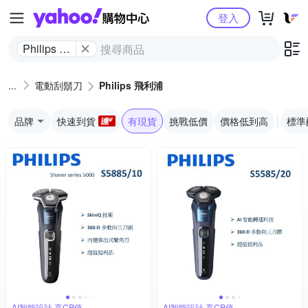
Yahoo購物中心
登入
Philips 飛
利浦
電動刮鬍刀
Philips 飛利浦
品牌
快速到貨
有現貨
挑戰低價
價格低到高
標準
AI智能設計,高CP值
AI智能設計,高CP值