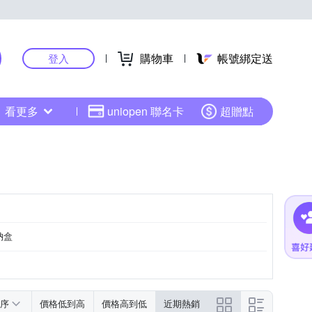
購物車
帳號綁定送
登入
看更多
uniopen 聯名卡
超贈點
納盒
序
價格低到高
價格高到低
近期熱銷