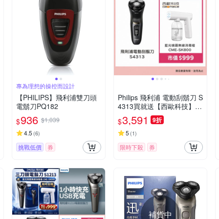
專為理想的操控而設計
【PHILIPS】飛利浦雙刀頭
Philips 飛利浦 電動刮鬍刀 S
電鬍刀PQ182
4313買就送【西歐科技】藍
光噴霧無線消毒槍CME-SK8
936
3,591
$1,039
9折
$
$
00
4.5
5
(
6
)
(
1
)
挑戰低價
券
限時下殺
券
補貨中