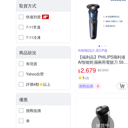
取貨方式
快速到貨
7-11常溫
7-11冷凍
AI智能設計,高CP值
商品狀況
【福利品】PHILIPS飛利浦
AI智能乾濕兩用電鬍刀 S55
有現貨
85/20 (一年保固)
2,679
$2,850
$
Yahoo自營
5
(
2
)
評價4顆
以上
挑戰低價
券
優惠
挑戰低價
券
補貨中