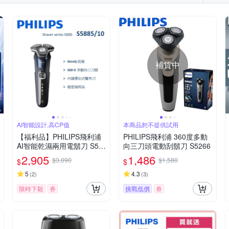
補貨中
AI智能設計,高CP值
本商品恕不提供試用
【福利品】PHILIPS飛利浦
PHILIPS飛利浦 360度多動
AI智能乾濕兩用電鬍刀 S58
向三刀頭電動刮鬍刀 S5266
85/10 (一年保固)
2,905
1,486
$3,090
$1,580
$
$
5
4.3
(
2
)
(
3
)
限時下殺
券
挑戰低價
券