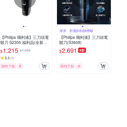
潔淨、舒適的刮鬍體驗
【Philips 飛利浦】三刀頭電
【Philips 飛利浦】三刀頭電
鬍刀 S2305 福利品(全新品
鬍刀(S3608)
外盒凹損)
1,215
2,691
$1,349
9折
$
$
3.3
(
1
)
限時下殺
券
限時下殺
券