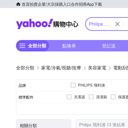
首頁
拍賣
企業/大宗採購入口
合作招商
App下載
Yahoo購物中心
Philips 飛
利浦
全部分類
點換券
登記送
家電/冷氣/視聽/按摩
美容家電
電動刮
PHILIPS 飛利浦
品牌
充電器
清潔刷
保護
標準配件
品牌名稱
有國際電壓
充電式
三刀頭
全機可水洗
插電式
雙刀頭
無
不可水洗
國際電壓
電源方式
顏色
刀頭數
防水性能
Philips 飛利浦 13 筆結果
相關分類