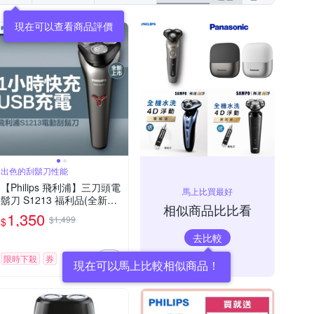
現在可以查看商品評價
出色的刮鬍刀性能
【Philips 飛利浦】三刀頭電
馬上比買最好
鬍刀 S1213 福利品(全新品
相似商品比比看
外盒凹損)
1,350
$1,499
$
去比較
限時下殺
券
現在可以馬上比較相似商品！