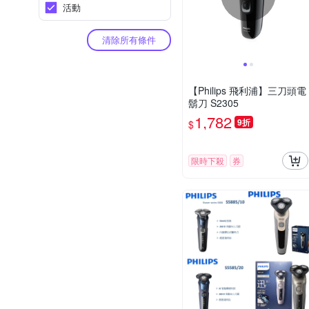
活動
清除所有條件
【Philips 飛利浦】三刀頭電
鬍刀 S2305
1,782
9折
$
限時下殺
券