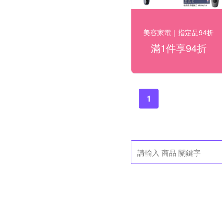
美容家電｜指定品94折
滿1件享94折
1