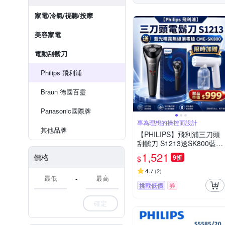
家電/冷氣/視聽/按摩
美容家電
電動刮鬍刀
Philips 飛利浦
Braun 德國百靈
Panasonic國際牌
專為理想的操控而設計
其他品牌
【PHILIPS】飛利浦三刀頭
刮鬍刀 S1213送SK800藍光
噴霧槍
1,521
價格
9折
$
4.7
(
2
)
-
挑戰低價
券
確定