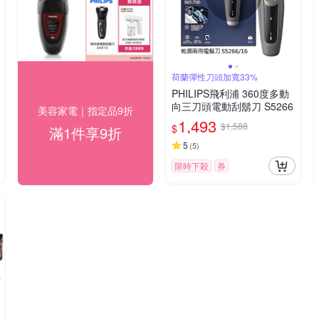
荷蘭彈性刀頭加寬33%
PHILIPS飛利浦 360度多動
向三刀頭電動刮鬍刀 S5266
美容家電｜指定品9折
1,493
$1,588
$
滿1件享9折
5
(
5
)
限時下殺
券