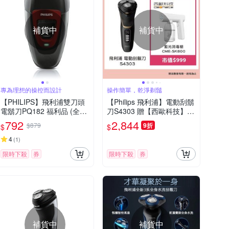
補貨中
補貨中
專為理想的操控而設計
操作簡單，乾淨剃鬚
【PHILIPS】飛利浦雙刀頭
【Philips 飛利浦】電動刮鬍
電鬍刀PQ182 福利品 (全新
刀S4303 贈【西歐科技】藍
品外盒凹損)
光噴霧無線消毒槍CME-SK8
792
2,844
$879
9折
$
$
00
4
(
1
)
限時下殺
券
限時下殺
券
補貨中
補貨中