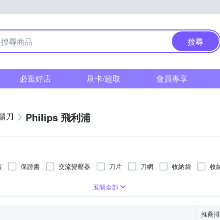
搜尋
必逛好店
刷卡/超取
會員專享
Philips 飛利浦
鬍刀
蓋
保證書
交流變壓器
刀片
刀網
收納袋
收
展開全部
推薦排