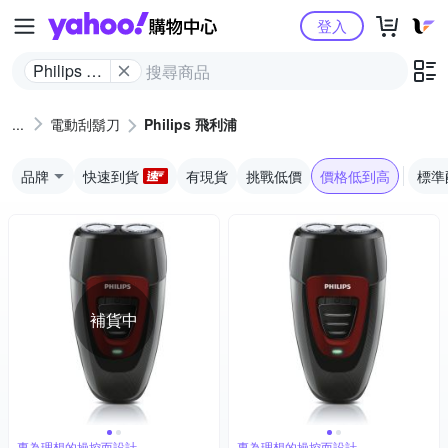
Yahoo購物中心
登入
Philips 飛
利浦
電動刮鬍刀
Philips 飛利浦
品牌
快速到貨
有現貨
挑戰低價
價格低到高
標準
補貨中
專為理想的操控而設計
專為理想的操控而設計