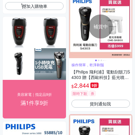
加入購物車
補貨中
操作簡單，乾淨剃鬚
【Philips 飛利浦】電動刮鬍刀S
4303 贈【西歐科技】藍光噴霧
無線消毒槍CME-SK800
2,844
9折
$
限時下殺
券
美容家電｜指定品9折
滿1件享9折
貨到通知我