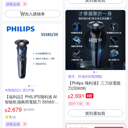
挑戰低價
券
加入購物車
補貨中
潔淨、舒適的刮鬍體驗
【Philips 飛利浦】三刀頭電鬍
刀(S3608)
AI智能設計,高CP值
2,691
9折
$
【福利品】PHILIPS飛利浦 AI
智能乾濕兩用電鬍刀 S5585/20
限時下殺
券
(一年保固)
2,679
$2,850
$
貨到通知我
5
(
2
)
挑戰低價
券