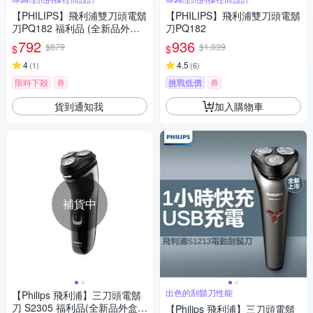
【PHILIPS】飛利浦雙刀頭電鬍
【PHILIPS】飛利浦雙刀頭電鬍
刀PQ182 福利品 (全新品外盒
刀PQ182
凹損)
792
936
$879
$1,039
$
$
4
4.5
(
1
)
(
6
)
限時下殺
券
挑戰低價
券
貨到通知我
加入購物車
補貨中
出色的刮鬍刀性能
【Philips 飛利浦】三刀頭電鬍
刀 S2305 福利品(全新品外盒凹
【Philips 飛利浦】三刀頭電鬍