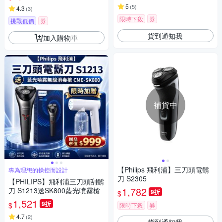
5
(
5
)
4.3
(
3
)
限時下殺
券
挑戰低價
券
貨到通知我
加入購物車
補貨中
【Philips 飛利浦】三刀頭電鬍
專為理想的操控而設計
刀 S2305
【PHILIPS】飛利浦三刀頭刮鬍
1,782
刀 S1213送SK800藍光噴霧槍
9折
$
1,521
9折
$
限時下殺
券
4.7
(
2
)
貨到通知我