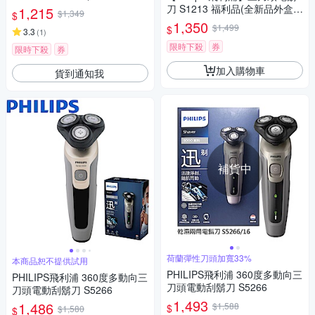
損)
刀 S1213 福利品(全新品外盒凹
1,215
$1,349
$
損)
1,350
$1,499
$
3.3
(
1
)
限時下殺
券
限時下殺
券
加入購物車
貨到通知我
補貨中
荷蘭彈性刀頭加寬33%
本商品恕不提供試用
PHILIPS飛利浦 360度多動向三
PHILIPS飛利浦 360度多動向三
刀頭電動刮鬍刀 S5266
刀頭電動刮鬍刀 S5266
1,493
1,486
$1,588
$
$1,580
$