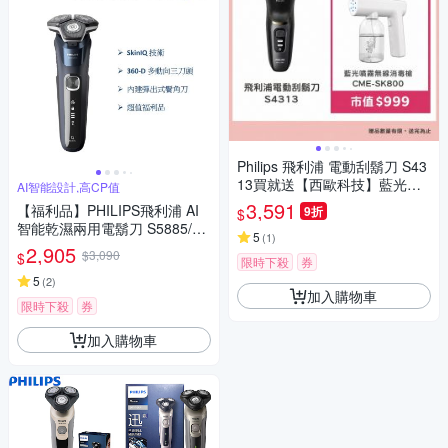
Philips 飛利浦 電動刮鬍刀 S43
13買就送【西歐科技】藍光噴
AI智能設計,高CP值
霧無線消毒槍CME-SK800
3,591
【福利品】PHILIPS飛利浦 AI
9折
$
智能乾濕兩用電鬍刀 S5885/10
5
(
1
)
(一年保固)
2,905
$3,090
$
限時下殺
券
5
(
2
)
加入購物車
限時下殺
券
加入購物車