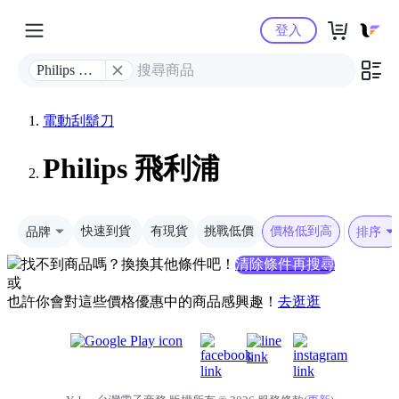
Yahoo購物中心
登入
Philips 飛
利浦
電動刮鬍刀
Philips 飛利浦
品牌
快速到貨
有現貨
挑戰低價
價格低到高
排序
找不到商品嗎？換換其他條件吧！
清除條件再搜尋
或
也許你會對這些價格優惠中的商品感興趣！
去逛逛