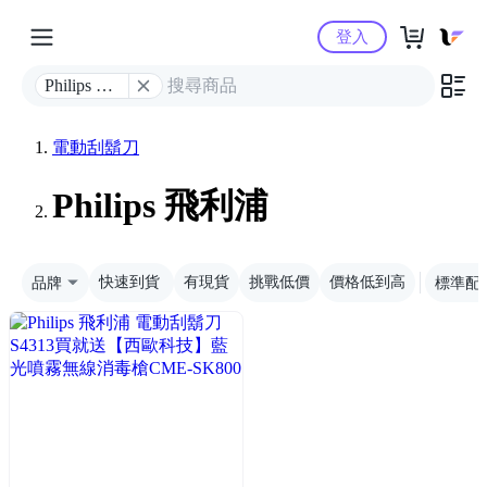
Yahoo購物中心
登入
Philips 飛
利浦
電動刮鬍刀
Philips 飛利浦
品牌
快速到貨
有現貨
挑戰低價
價格低到高
標準配