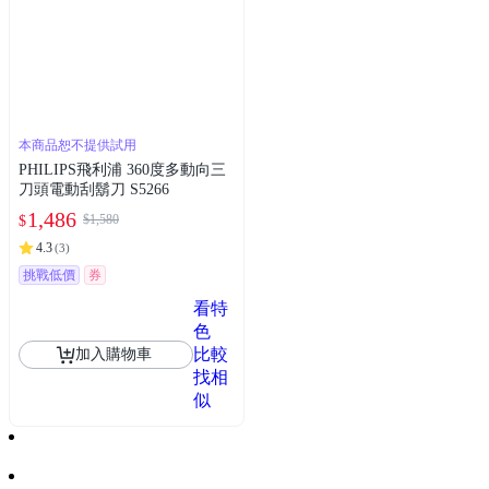
本商品恕不提供試用
PHILIPS飛利浦 360度多動向三
刀頭電動刮鬍刀 S5266
1,486
$1,580
$
4.3
(
3
)
挑戰低價
券
看特
色
比較
加入購物車
找相
似