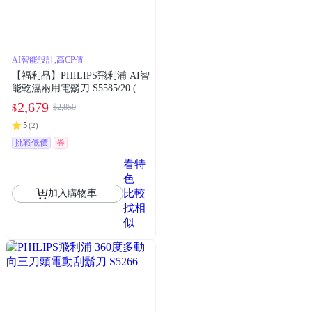
AI智能設計,高CP值
【福利品】PHILIPS飛利浦 AI智
能乾濕兩用電鬍刀 S5585/20 (一
年保固)
2,679
$2,850
$
5
(
2
)
挑戰低價
券
看特
色
比較
加入購物車
找相
似