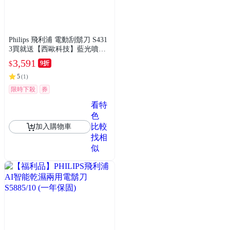
Philips 飛利浦 電動刮鬍刀 S431
3買就送【西歐科技】藍光噴霧
無線消毒槍CME-SK800
3,591
9折
$
5
(
1
)
限時下殺
券
看特
色
比較
加入購物車
找相
似