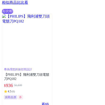
相似商品比比看
去比較
專為理想的操控而設計
【PHILIPS】飛利浦雙刀頭電鬍
刀PQ182
936
$1,039
$
4.5
(
6
)
挑戰低價
券
看特