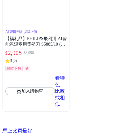
AI智能設計,高CP值
【福利品】PHILIPS飛利浦 AI智
能乾濕兩用電鬍刀 S5885/10 (一
年保固)
2,905
$3,090
$
5
(
2
)
限時下殺
券
看特
色
比較
加入購物車
找相
似
馬上比買最好