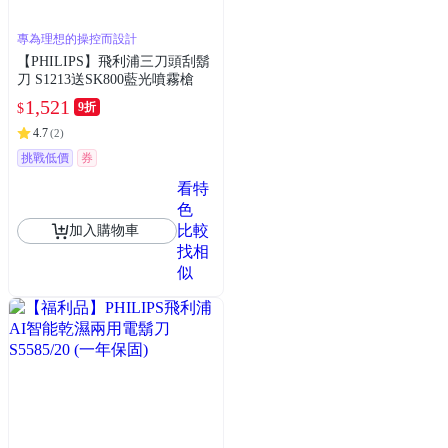
專為理想的操控而設計
【PHILIPS】飛利浦三刀頭刮鬍
刀 S1213送SK800藍光噴霧槍
1,521
9折
$
4.7
(
2
)
挑戰低價
券
看特
色
比較
加入購物車
找相
似