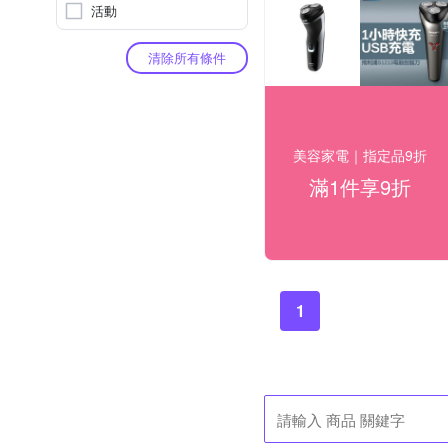
活動
清除所有條件
美容家電｜指定品9折
滿1件享9折
1