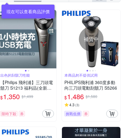
現在可以查看商品評價
補貨中
出色的刮鬍刀性能
本商品恕不提供試用
【Philips 飛利浦】三刀頭電
PHILIPS飛利浦 360度多動
鬍刀 S1213 福利品(全新品
向三刀頭電動刮鬍刀 S5266
外盒凹損)
1,350
1,486
$1,499
$1,580
$
$
4.3
(
3
)
限時下殺
券
挑戰低價
券