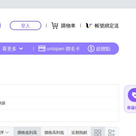
購物車
帳號綁定送
登入
看更多
uniopen 聯名卡
超贈點
納袋
序
價格低到高
價格高到低
近期熱銷