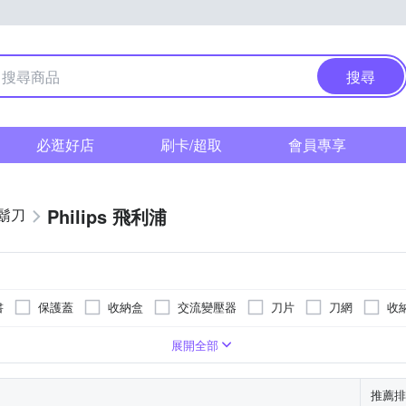
搜尋
必逛好店
刷卡/超取
會員專享
Philips 飛利浦
鬍刀
書
保護蓋
收納盒
交流變壓器
刀片
刀網
收
展開全部
推薦排