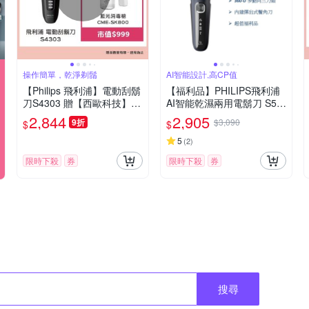
操作簡單，乾淨剃鬚
AI智能設計,高CP值
【Philips 飛利浦】電動刮鬍
【福利品】PHILIPS飛利浦
刀S4303 贈【西歐科技】藍
AI智能乾濕兩用電鬍刀 S58
光噴霧無線消毒槍CME-SK8
85/10 (一年保固)
2,844
2,905
9折
$3,090
$
$
00
5
(
2
)
限時下殺
券
限時下殺
券
搜尋