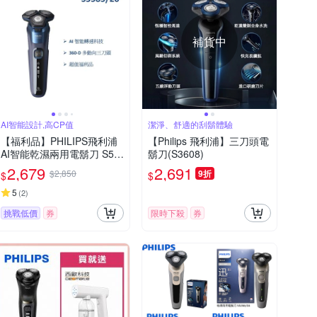
補貨中
AI智能設計,高CP值
潔淨、舒適的刮鬍體驗
【福利品】PHILIPS飛利浦
【Philips 飛利浦】三刀頭電
AI智能乾濕兩用電鬍刀 S55
鬍刀(S3608)
85/20 (一年保固)
2,679
2,691
$2,850
9折
$
$
5
(
2
)
挑戰低價
券
限時下殺
券