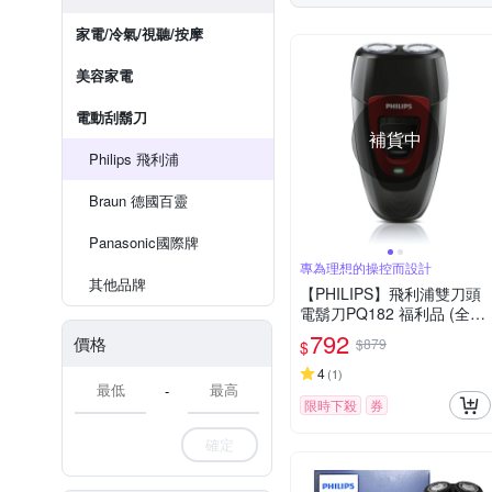
家電/冷氣/視聽/按摩
美容家電
電動刮鬍刀
補貨中
Philips 飛利浦
Braun 德國百靈
Panasonic國際牌
專為理想的操控而設計
其他品牌
【PHILIPS】飛利浦雙刀頭
電鬍刀PQ182 福利品 (全新
品外盒凹損)
792
價格
$879
$
4
(
1
)
-
限時下殺
券
確定