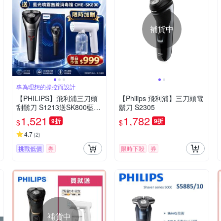
補貨中
專為理想的操控而設計
【PHILIPS】飛利浦三刀頭
【Philips 飛利浦】三刀頭電
刮鬍刀 S1213送SK800藍光
鬍刀 S2305
噴霧槍
1,521
1,782
9折
9折
$
$
4.7
(
2
)
挑戰低價
券
限時下殺
券
補貨中