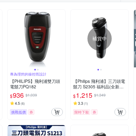
補貨中
專為理想的操控而設計
【PHILIPS】飛利浦雙刀頭
【Philips 飛利浦】三刀頭電
電鬍刀PQ182
鬍刀 S2305 福利品(全新品
外盒凹損)
936
1,215
$1,039
$1,349
$
$
4.5
3.3
(
6
)
(
1
)
挑戰低價
券
限時下殺
券