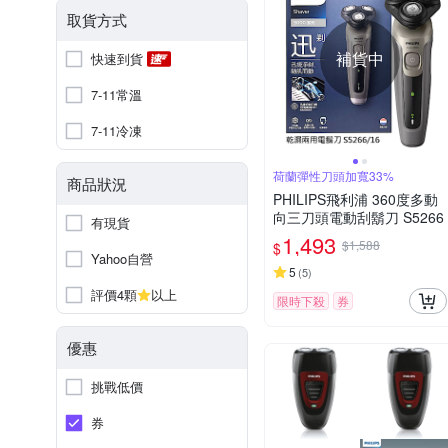
取貨方式
補貨中
快速到貨
7-11常溫
7-11冷凍
荷蘭彈性刀頭加寬33%
商品狀況
PHILIPS飛利浦 360度多動
向三刀頭電動刮鬍刀 S5266
有現貨
1,493
$1,588
$
Yahoo自營
5
(
5
)
評價4顆
以上
限時下殺
券
優惠
挑戰低價
券