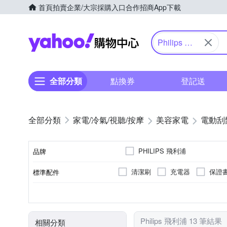
首頁
拍賣
企業/大宗採購入口
合作招商
App下載
Yahoo購物中心
Philips 飛
利浦
全部分類
點換券
登記送
家電/冷氣/視聽/按摩
美容家電
電動刮
PHILIPS 飛利浦
品牌
清潔刷
充電器
保證
標準配件
品牌名稱
有國際電壓
三刀頭
充電式
全機可水洗
雙刀頭
插電式
無
不可水洗
國際電壓
刀頭數
電源方式
防水性能
顏色
Philips 飛利浦 13 筆結果
相關分類