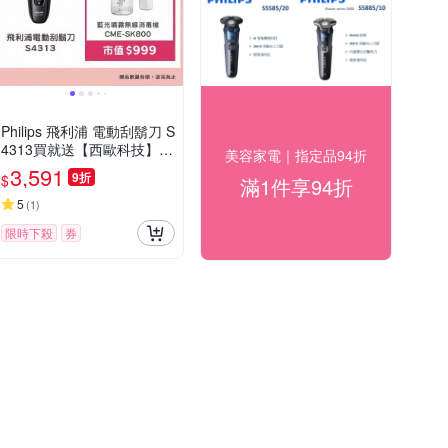
Philips 飛利浦 電動刮鬍刀 S
4313買就送【西歐科技】藍
美容家電｜指定品94折
光噴霧無線消毒槍CME-SK8
3,591
9折
$
滿1件享94折
00
5
(
1
)
限時下殺
券