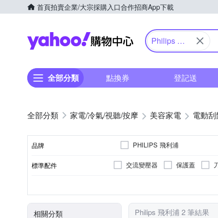
首頁
拍賣
企業/大宗採購入口
合作招商
App下載
Yahoo購物中心
Philips 飛
利浦
全部分類
點換券
登記送
家電/冷氣/視聽/按摩
美容家電
電動刮
PHILIPS 飛利浦
品牌
交流變壓器
保護蓋
標準配件
品牌名稱
三刀頭
有國際電壓
全機可水洗
充電式
刀頭數
國際電壓
防水性能
電源方式
顏色
Philips 飛利浦 2 筆結果
相關分類