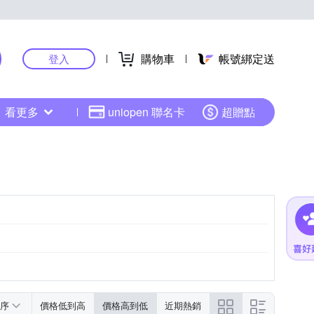
購物車
帳號綁定送
登入
看更多
uniopen 聯名卡
超贈點
序
價格低到高
價格高到低
近期熱銷