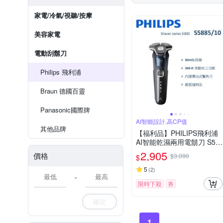
家電/冷氣/視聽/按摩
美容家電
電動刮鬍刀
Philips 飛利浦
Braun 德國百靈
Panasonic國際牌
AI智能設計,高CP值
其他品牌
【福利品】PHILIPS飛利浦
AI智能乾濕兩用電鬍刀 S58
85/10 (一年保固)
2,905
價格
$3,090
$
5
(
2
)
-
限時下殺
券
確定
1