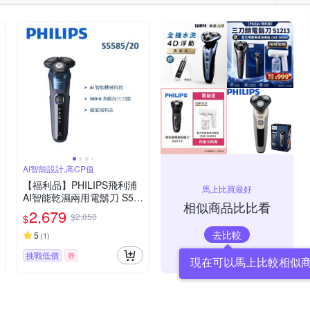
AI智能設計,高CP值
【福利品】PHILIPS飛利浦
馬上比買最好
AI智能乾濕兩用電鬍刀 S55
相似商品比比看
85/20 (一年保固)
2,679
$2,850
$
去比較
5
(
1
)
挑戰低價
券
現在可以馬上比較相似