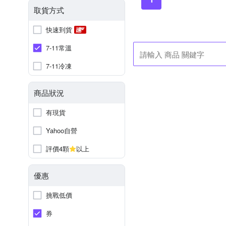
取貨方式
快速到貨
7-11常溫
7-11冷凍
商品狀況
有現貨
Yahoo自營
評價4顆
以上
優惠
挑戰低價
券