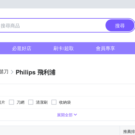
搜尋
必逛好店
刷卡/超取
會員專享
Philips 飛利浦
鬍刀
刀片
刀網
清潔刷
收納袋
展開全部
推薦排