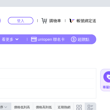
購物車
帳號綁定送
登入
看更多
uniopen 聯名卡
超贈點
序
價格低到高
價格高到低
近期熱銷