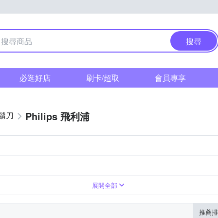
搜尋
必逛好店
刷卡/超取
會員專享
Philips 飛利浦
鬍刀
刀片
刀網
清潔刷
展開全部
推薦排