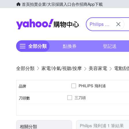
首頁
拍賣
企業/大宗採購入口
合作招商
App下載
Yahoo購物中心
Philips 飛
利浦
全部分類
點換券
登記送
家電/冷氣/視聽/按摩
美容家電
電動刮
PHILIPS 飛利浦
品牌
三刀頭
刀頭數
品牌名稱
有國際電壓
交流變壓器
全機可水洗
充電式
保護蓋
國際電壓
標準配件
防水性能
電源方式
顏色
Philips 飛利浦 1 筆結果
相關分類