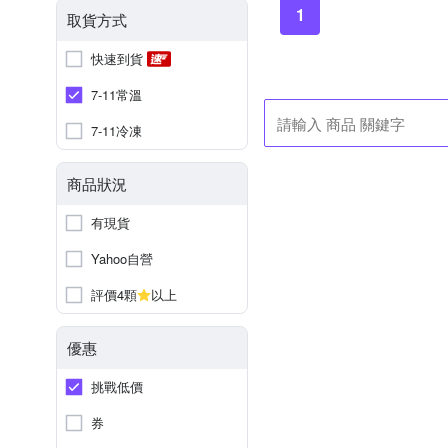
1
取貨方式
快速到貨
7-11常溫
7-11冷凍
商品狀況
有現貨
Yahoo自營
評價4顆
以上
優惠
挑戰低價
券