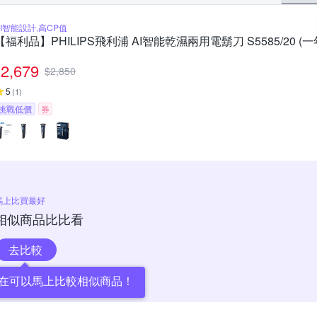
AI智能設計,高CP值
【福利品】PHILIPS飛利浦 AI智能乾濕兩用電鬍刀 S5585/20 (
2,679
$
2,850
5
(
1
)
挑戰低價
券
馬上比買最好
相似商品比比看
去比較
在可以馬上比較相似商品！