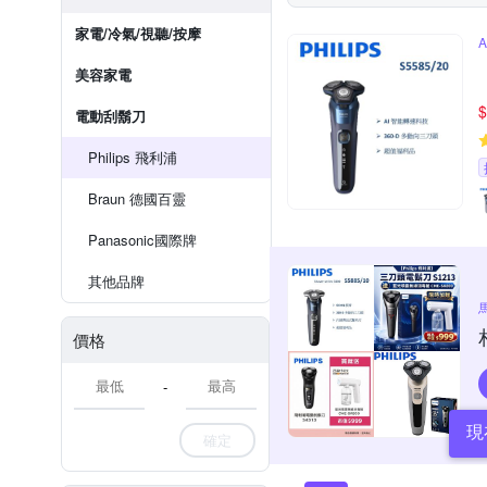
家電/冷氣/視聽/按摩
美容家電
$
電動刮鬍刀
Philips 飛利浦
Braun 德國百靈
Panasonic國際牌
其他品牌
價格
-
現
確定