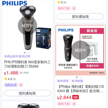
5
(
5
)
限時下殺
券
貨到通知我
補貨中
補貨中
本商品恕不提供試用
PHILIPS飛利浦 360度多動向三
刀頭電動刮鬍刀 S5266
1,486
$1,580
$
4.3
(
3
)
操作簡單，乾淨剃鬚
挑戰低價
券
【Philips 飛利浦】電動刮鬍刀S
4303 贈【西歐科技】藍光噴霧
貨到通知我
無線消毒槍CME-SK800
2,844
9折
$
限時下殺
券