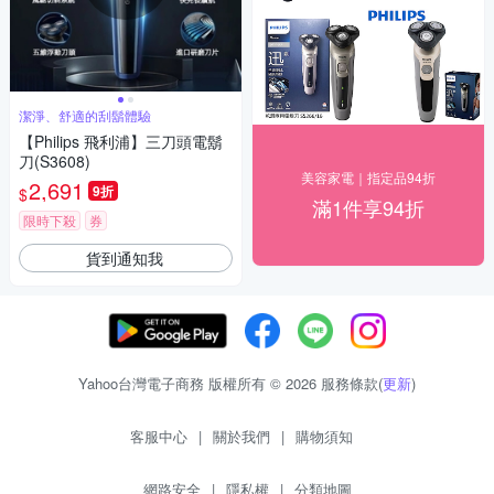
潔淨、舒適的刮鬍體驗
【Philips 飛利浦】三刀頭電鬍
刀(S3608)
美容家電｜指定品94折
2,691
9折
$
滿1件享94折
限時下殺
券
貨到通知我
Yahoo台灣電子商務 版權所有 © 2026 服務條款(
更新
)
客服中心
|
關於我們
|
購物須知
網路安全
|
隱私權
|
分類地圖