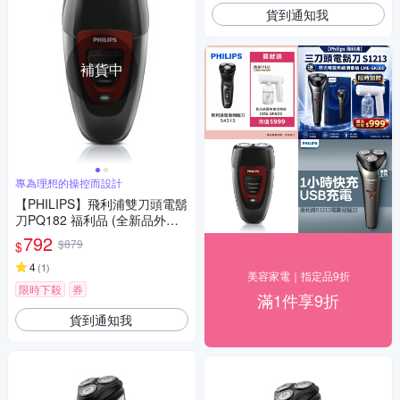
貨到通知我
補貨中
專為理想的操控而設計
【PHILIPS】飛利浦雙刀頭電鬍
刀PQ182 福利品 (全新品外盒
凹損)
792
$879
$
4
(
1
)
美容家電｜指定品9折
限時下殺
券
滿1件享9折
貨到通知我