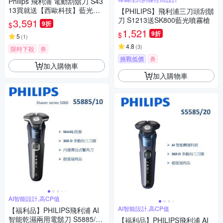
Philips 飛利浦 電動刮鬍刀 S43
13買就送【西歐科技】藍光噴
【PHILIPS】飛利浦三刀頭刮鬍
霧無線消毒槍CME-SK800
刀 S1213送SK800藍光噴霧槍
3,591
9折
$
1,521
9折
$
5
(
1
)
4.8
(
3
)
限時下殺
券
挑戰低價
券
加入購物車
加入購物車
AI智能設計,高CP值
AI智能設計,高CP值
【福利品】PHILIPS飛利浦 AI
智能乾濕兩用電鬍刀 S5885/10
【福利品】PHILIPS飛利浦 AI