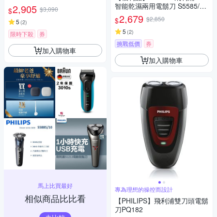
(一年保固)
智能乾濕兩用電鬍刀 S5585/20
2,905
$3,090
$
(一年保固)
2,679
$2,850
$
5
(
2
)
5
(
2
)
限時下殺
券
挑戰低價
券
加入購物車
加入購物車
馬上比買最好
專為理想的操控而設計
相似商品比比看
【PHILIPS】飛利浦雙刀頭電鬍
刀PQ182