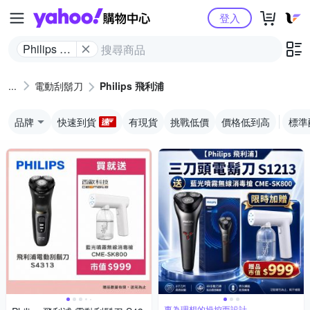
Yahoo購物中心
登入
Philips 飛
利浦
電動刮鬍刀
Philips 飛利浦
品牌
快速到貨
有現貨
挑戰低價
價格低到高
標準
專為理想的操控而設計