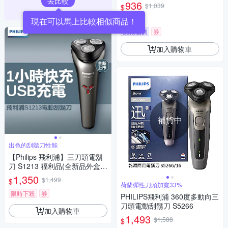
去比較
936
$1,039
$
4.5
(
6
)
現在可以馬上比較相似商品！
挑戰低價
券
加入購物車
補貨中
出色的刮鬍刀性能
【Philips 飛利浦】三刀頭電鬍
刀 S1213 福利品(全新品外盒凹
損)
1,350
$1,499
$
荷蘭彈性刀頭加寬33%
限時下殺
券
PHILIPS飛利浦 360度多動向三
刀頭電動刮鬍刀 S5266
加入購物車
1,493
$1,588
$