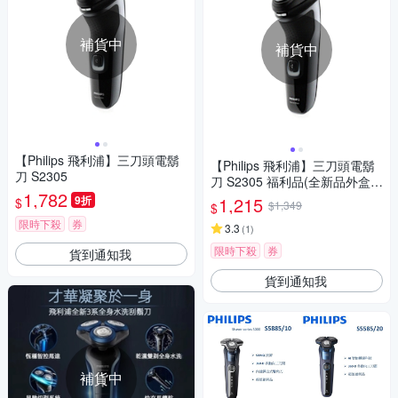
補貨中
補貨中
【Philips 飛利浦】三刀頭電鬍
【Philips 飛利浦】三刀頭電鬍
刀 S2305
刀 S2305 福利品(全新品外盒凹
1,782
損)
9折
1,215
$
$1,349
$
限時下殺
券
3.3
(
1
)
限時下殺
券
貨到通知我
貨到通知我
補貨中