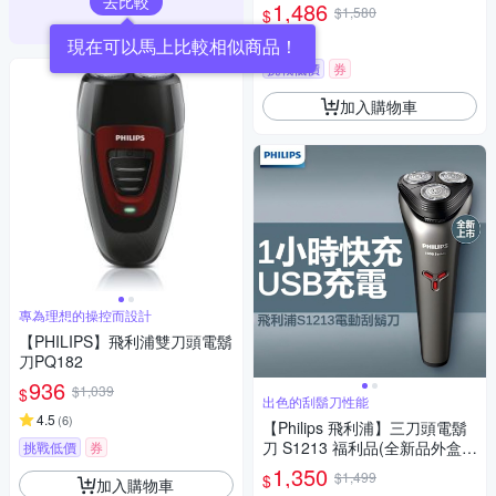
去比較
1,486
$1,580
$
4.3
(
3
)
現在可以馬上比較相似商品！
挑戰低價
券
加入購物車
專為理想的操控而設計
【PHILIPS】飛利浦雙刀頭電鬍
刀PQ182
936
$1,039
$
出色的刮鬍刀性能
4.5
(
6
)
【Philips 飛利浦】三刀頭電鬍
刀 S1213 福利品(全新品外盒凹
挑戰低價
券
損)
1,350
$1,499
$
加入購物車