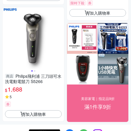
限時下殺
券
加入購物車
Philips飛利浦 三刀頭可水
商店
洗電動電鬍刀 S5266
1,688
$
5
美容家電｜指定品9折
券
滿1件享9折
加入購物車