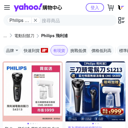
Yahoo購物中心
登入
Philips 飛
利浦
電動刮鬍刀
Philips 飛利浦
品牌
快速到貨
有現貨
挑戰低價
價格低到高
標準
專為理想的操控而設計