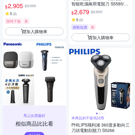
(一年保固)
智能乾濕兩用電鬍刀 S5585/20
2,905
$3,090
$
(一年保固)
2,679
$2,850
$
5
(
2
)
5
(
2
)
限時下殺
券
挑戰低價
券
加入購物車
加入購物車
馬上比買最好
本商品恕不提供試用
相似商品比比看
PHILIPS飛利浦 360度多動向三
刀頭電動刮鬍刀 S5266