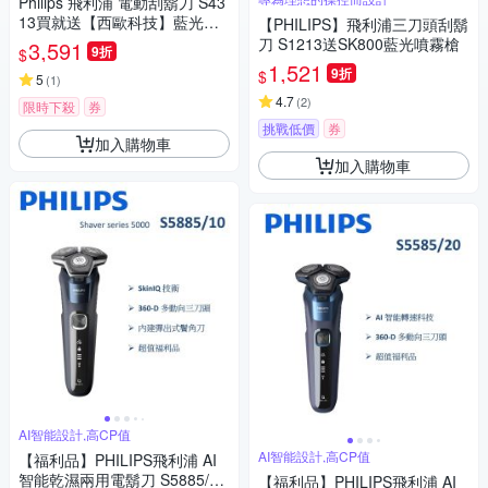
Philips 飛利浦 電動刮鬍刀 S43
13買就送【西歐科技】藍光噴
【PHILIPS】飛利浦三刀頭刮鬍
霧無線消毒槍CME-SK800
刀 S1213送SK800藍光噴霧槍
3,591
9折
$
1,521
9折
$
5
(
1
)
4.7
(
2
)
限時下殺
券
挑戰低價
券
加入購物車
加入購物車
AI智能設計,高CP值
AI智能設計,高CP值
【福利品】PHILIPS飛利浦 AI
智能乾濕兩用電鬍刀 S5885/10
【福利品】PHILIPS飛利浦 AI