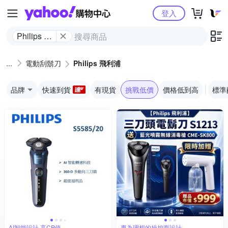
Yahoo購物中心
登入
Philips 飛
利浦
電動刮鬍刀
Philips 飛利浦
品牌
快速到貨
有現貨
挑戰低價
價格低到高
標準
AI智能設計,高CP值
專為理想的操控而設計