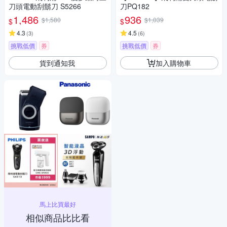
刀頭電動刮鬍刀 S5266
刀PQ182
1,486
936
$1,580
$1,039
$
$
4.3
4.5
(
3
)
(
6
)
挑戰低價
券
挑戰低價
券
貨到通知我
加入購物車
馬上比買最好
相似商品比比看