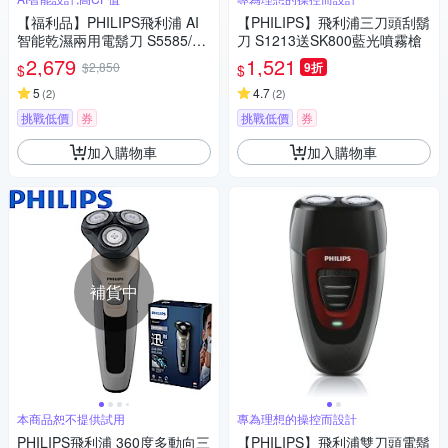
【福利品】PHILIPS飛利浦 AI
【PHILIPS】飛利浦三刀頭刮鬍
智能乾濕兩用電鬍刀 S5585/20
刀 S1213送SK800藍光噴霧槍
(一年保固)
2,679
1,521
$2,850
9折
$
$
5
4.7
(
2
)
(
2
)
挑戰低價
券
挑戰低價
券
加入購物車
加入購物車
補貨中
本商品恕不提供試用
專為理想的操控而設計
PHILIPS飛利浦 360度多動向三
【PHILIPS】飛利浦雙刀頭電鬍