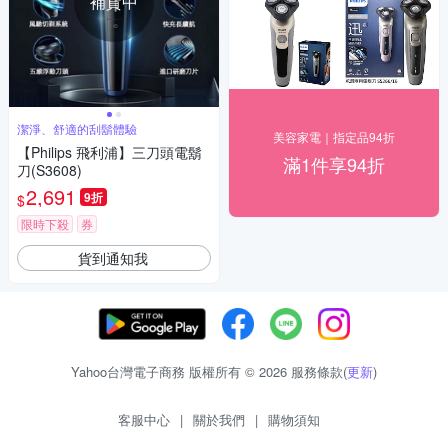
補貨中
潔淨、舒適的刮鬍體驗
美容家電｜指定品94折
【Philips 飛利浦】三刀頭電鬍
滿1件享94折
刀(S3608)
2,691
9折
$
限時下殺
券
貨到通知我
Yahoo台灣電子商務 版權所有 © 2026 服務條款(
更新
)
客服中心
|
關於我們
|
購物須知