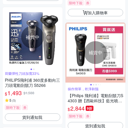
限時下殺
券
加入購物車
補貨中
補貨中
荷蘭彈性刀頭加寬33%
PHILIPS飛利浦 360度多動向三
刀頭電動刮鬍刀 S5266
操作簡單，乾淨剃鬚
1,493
$1,588
$
【Philips 飛利浦】電動刮鬍刀S
5
4303 贈【西歐科技】藍光噴霧
(
5
)
無線消毒槍CME-SK800
2,844
限時下殺
券
9折
$
限時下殺
券
貨到通知我
貨到通知我