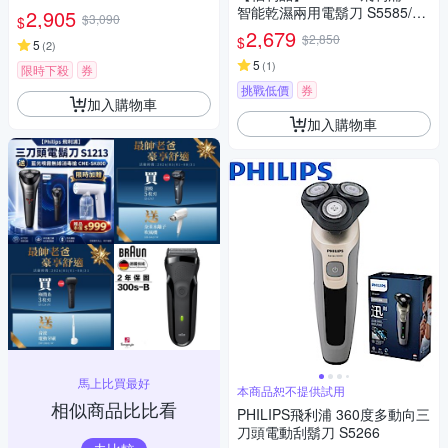
(一年保固)
智能乾濕兩用電鬍刀 S5585/20
2,905
$3,090
$
(一年保固)
2,679
$2,850
$
5
(
2
)
5
(
1
)
限時下殺
券
挑戰低價
券
加入購物車
加入購物車
馬上比買最好
本商品恕不提供試用
相似商品比比看
PHILIPS飛利浦 360度多動向三
刀頭電動刮鬍刀 S5266