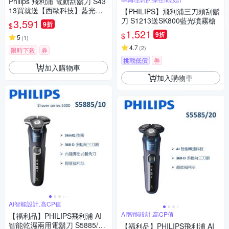
Philips 飛利浦 電動刮鬍刀 S43
13買就送【西歐科技】藍光噴
【PHILIPS】飛利浦三刀頭刮鬍
霧無線消毒槍CME-SK800
刀 S1213送SK800藍光噴霧槍
3,591
9折
$
1,521
9折
$
5
(
1
)
4.7
(
2
)
限時下殺
券
挑戰低價
券
加入購物車
加入購物車
AI智能設計,高CP值
AI智能設計,高CP值
【福利品】PHILIPS飛利浦 AI
智能乾濕兩用電鬍刀 S5885/10
【福利品】PHILIPS飛利浦 AI