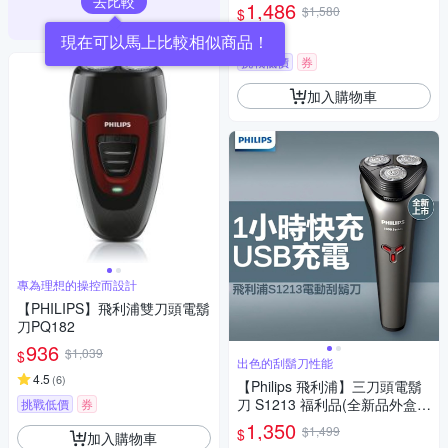
去比較
1,486
$1,580
$
4.3
(
3
)
現在可以馬上比較相似商品！
挑戰低價
券
加入購物車
專為理想的操控而設計
【PHILIPS】飛利浦雙刀頭電鬍
刀PQ182
936
$1,039
$
出色的刮鬍刀性能
4.5
(
6
)
【Philips 飛利浦】三刀頭電鬍
刀 S1213 福利品(全新品外盒凹
挑戰低價
券
損)
1,350
$1,499
$
加入購物車