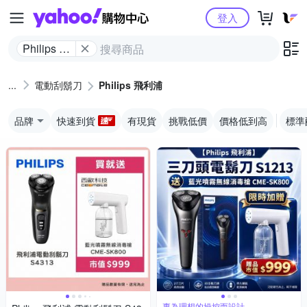
Yahoo購物中心
登入
Philips 飛
利浦
電動刮鬍刀
Philips 飛利浦
品牌
快速到貨
有現貨
挑戰低價
價格低到高
標準
專為理想的操控而設計