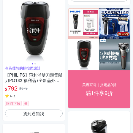
補貨中
專為理想的操控而設計
【PHILIPS】飛利浦雙刀頭電鬍
刀PQ182 福利品 (全新品外盒
美容家電｜指定品9折
凹損)
792
$879
$
滿1件享9折
4
(
1
)
限時下殺
券
貨到通知我