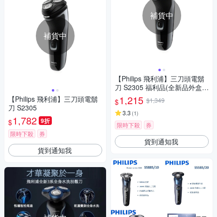
補貨中
補貨中
【Philips 飛利浦】三刀頭電鬍
刀 S2305 福利品(全新品外盒凹
損)
1,215
【Philips 飛利浦】三刀頭電鬍
$1,349
$
刀 S2305
3.3
(
1
)
1,782
9折
$
限時下殺
券
限時下殺
券
貨到通知我
貨到通知我