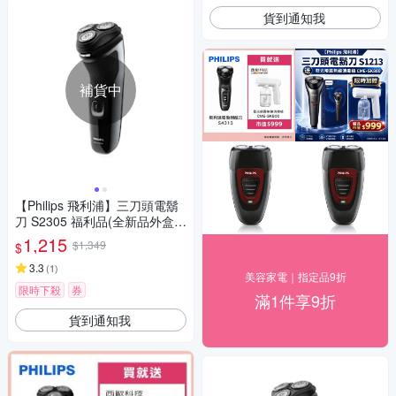
貨到通知我
補貨中
【Philips 飛利浦】三刀頭電鬍
刀 S2305 福利品(全新品外盒凹
損)
1,215
$1,349
$
3.3
(
1
)
美容家電｜指定品9折
限時下殺
券
滿1件享9折
貨到通知我