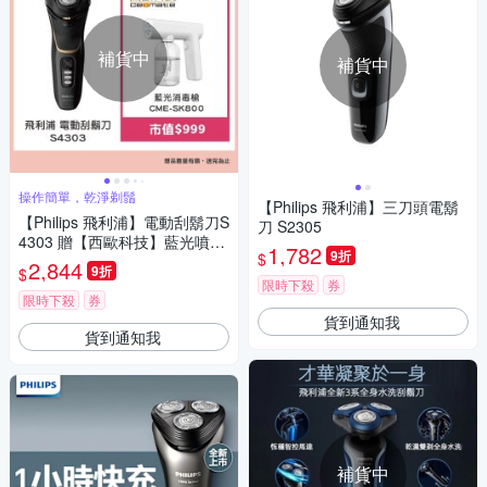
補貨中
補貨中
操作簡單，乾淨剃鬚
【Philips 飛利浦】三刀頭電鬍
【Philips 飛利浦】電動刮鬍刀S
刀 S2305
4303 贈【西歐科技】藍光噴霧
1,782
9折
$
無線消毒槍CME-SK800
2,844
9折
$
限時下殺
券
限時下殺
券
貨到通知我
貨到通知我
補貨中