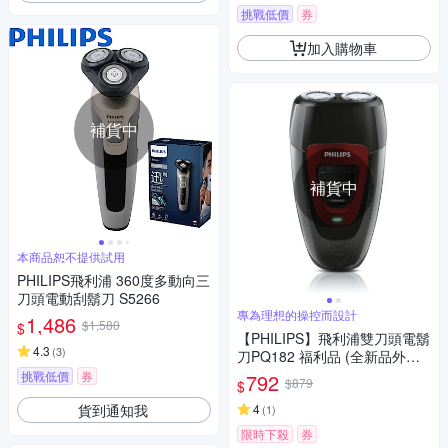
挑戰低價
券
加入購物車
補貨中
補貨中
本商品恕不提供試用
PHILIPS飛利浦 360度多動向三
刀頭電動刮鬍刀 S5266
專為理想的操控而設計
1,486
$1,580
$
【PHILIPS】飛利浦雙刀頭電鬍
4.3
(
3
)
刀PQ182 福利品 (全新品外盒
凹損)
挑戰低價
券
792
$879
$
貨到通知我
4
(
1
)
限時下殺
券