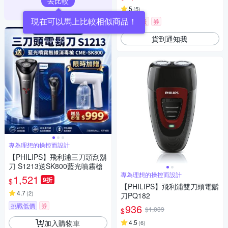
去比較
5
(
5
)
現在可以馬上比較相似商品！
限時下殺
券
貨到通知我
專為理想的操控而設計
【PHILIPS】飛利浦三刀頭刮鬍
刀 S1213送SK800藍光噴霧槍
專為理想的操控而設計
1,521
9折
$
【PHILIPS】飛利浦雙刀頭電鬍
4.7
(
2
)
刀PQ182
挑戰低價
券
936
$1,039
$
加入購物車
4.5
(
6
)