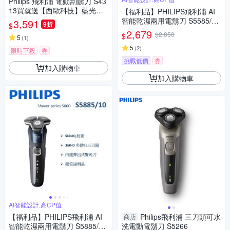
Philips 飛利浦 電動刮鬍刀 S43
13買就送【西歐科技】藍光噴
【福利品】PHILIPS飛利浦 AI
霧無線消毒槍CME-SK800
智能乾濕兩用電鬍刀 S5585/20
3,591
9折
$
(一年保固)
2,679
$2,850
$
5
(
1
)
5
(
2
)
限時下殺
券
挑戰低價
券
加入購物車
加入購物車
AI智能設計,高CP值
【福利品】PHILIPS飛利浦 AI
Philips飛利浦 三刀頭可水
商店
智能乾濕兩用電鬍刀 S5885/10
洗電動電鬍刀 S5266