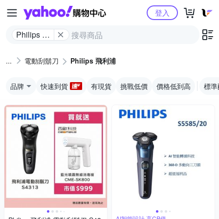
Yahoo購物中心
登入
Philips 飛
利浦
電動刮鬍刀
Philips 飛利浦
品牌
快速到貨
有現貨
挑戰低價
價格低到高
標準
AI智能設計,高CP值