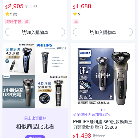
(一年保固)
2,905
1,688
$3,090
$
$
5
5
(
2
)
限時下殺
券
券
加入購物車
加入購物車
補貨中
荷蘭彈性刀頭加寬33%
馬上比買最好
PHILIPS飛利浦 360度多動向三
相似商品比比看
刀頭電動刮鬍刀 S5266
1,493
$1,588
$