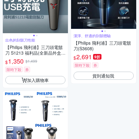
潔淨、舒適的刮鬍體驗
出色的刮鬍刀性能
【Philips 飛利浦】三刀頭電鬍
【Philips 飛利浦】三刀頭電鬍
刀(S3608)
刀 S1213 福利品(全新品外盒凹
2,691
9折
$
損)
1,350
$1,499
$
限時下殺
券
限時下殺
券
貨到通知我
加入購物車