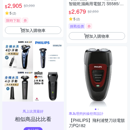
(一年保固)
智能乾濕兩用電鬍刀 S5585/20
2,905
$3,090
$
(一年保固)
2,679
$2,850
$
5
(
2
)
5
(
2
)
限時下殺
券
挑戰低價
券
加入購物車
加入購物車
馬上比買最好
專為理想的操控而設計
相似商品比比看
【PHILIPS】飛利浦雙刀頭電鬍
刀PQ182