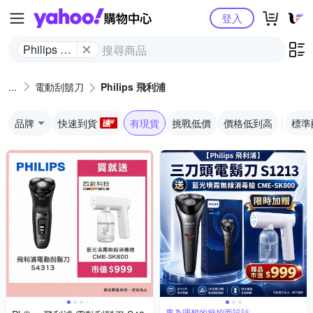
Yahoo購物中心
登入
Philips 飛
利浦
電動刮鬍刀
Philips 飛利浦
品牌
快速到貨
有現貨
挑戰低價
價格低到高
標準
專為理想的操控而設計