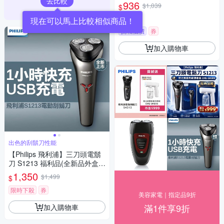
去比較
936
$1,039
$
4.5
(
6
)
現在可以馬上比較相似商品！
挑戰低價
券
加入購物車
出色的刮鬍刀性能
【Philips 飛利浦】三刀頭電鬍
刀 S1213 福利品(全新品外盒凹
損)
1,350
$1,499
$
限時下殺
券
美容家電｜指定品9折
滿1件享9折
加入購物車