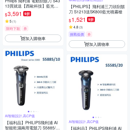
Philips 飛利浦 電動刮鬍刀 S43
13買就送【西歐科技】藍光噴
【PHILIPS】飛利浦三刀頭刮鬍
霧無線消毒槍CME-SK800
刀 S1213送SK800藍光噴霧槍
3,591
9折
$
1,521
9折
$
5
(
1
)
4.8
(
3
)
限時下殺
券
挑戰低價
券
加入購物車
加入購物車
AI智能設計,高CP值
AI智能設計,高CP值
【福利品】PHILIPS飛利浦 AI
智能乾濕兩用電鬍刀 S5885/10
【福利品】PHILIPS飛利浦 AI