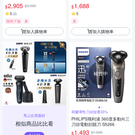
(一年保固)
2,905
1,688
$3,090
$
$
5
5
(
2
)
限時下殺
券
券
加入購物車
加入購物車
補貨中
荷蘭彈性刀頭加寬33%
馬上比買最好
PHILIPS飛利浦 360度多動向三
相似商品比比看
刀頭電動刮鬍刀 S5266
1,493
$1,588
$