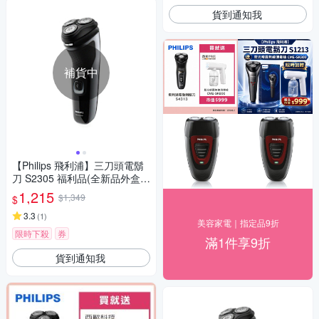
貨到通知我
補貨中
【Philips 飛利浦】三刀頭電鬍
刀 S2305 福利品(全新品外盒凹
損)
1,215
$1,349
$
3.3
(
1
)
美容家電｜指定品9折
限時下殺
券
滿1件享9折
貨到通知我