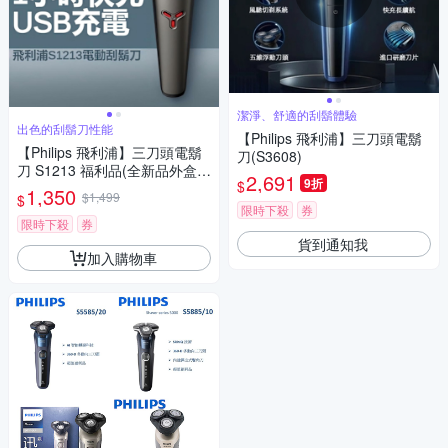
潔淨、舒適的刮鬍體驗
出色的刮鬍刀性能
【Philips 飛利浦】三刀頭電鬍
【Philips 飛利浦】三刀頭電鬍
刀(S3608)
刀 S1213 福利品(全新品外盒凹
2,691
9折
$
損)
1,350
$1,499
$
限時下殺
券
限時下殺
券
貨到通知我
加入購物車