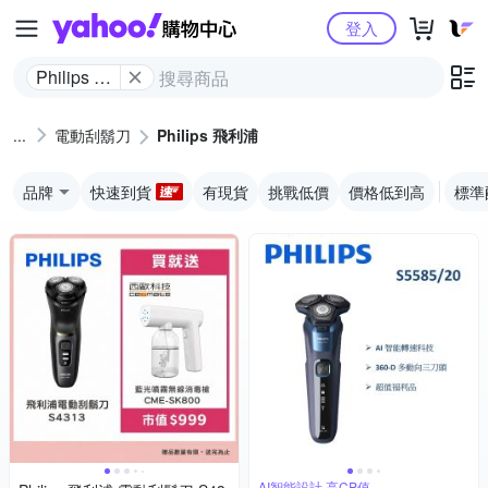
Yahoo購物中心
登入
Philips 飛
利浦
電動刮鬍刀
Philips 飛利浦
品牌
快速到貨
有現貨
挑戰低價
價格低到高
標準
AI智能設計,高CP值