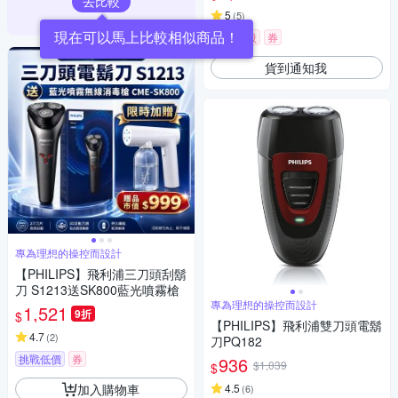
去比較
5
(
5
)
現在可以馬上比較相似商品！
限時下殺
券
貨到通知我
專為理想的操控而設計
【PHILIPS】飛利浦三刀頭刮鬍
刀 S1213送SK800藍光噴霧槍
專為理想的操控而設計
1,521
9折
$
【PHILIPS】飛利浦雙刀頭電鬍
4.7
(
2
)
刀PQ182
挑戰低價
券
936
$1,039
$
加入購物車
4.5
(
6
)