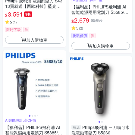
Philips 飛利浦 電動刮鬍刀 S43
13買就送【西歐科技】藍光噴
【福利品】PHILIPS飛利浦 AI
霧無線消毒槍CME-SK800
智能乾濕兩用電鬍刀 S5585/20
3,591
9折
$
(一年保固)
2,679
$2,850
$
5
(
1
)
5
(
2
)
限時下殺
券
挑戰低價
券
加入購物車
加入購物車
AI智能設計,高CP值
【福利品】PHILIPS飛利浦 AI
Philips飛利浦 三刀頭可水
商店
智能乾濕兩用電鬍刀 S5885/10
洗電動電鬍刀 S5266