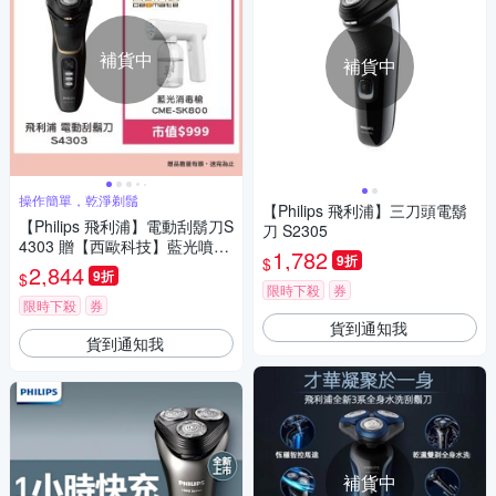
補貨中
補貨中
操作簡單，乾淨剃鬚
【Philips 飛利浦】三刀頭電鬍
【Philips 飛利浦】電動刮鬍刀S
刀 S2305
4303 贈【西歐科技】藍光噴霧
1,782
9折
$
無線消毒槍CME-SK800
2,844
9折
$
限時下殺
券
限時下殺
券
貨到通知我
貨到通知我
補貨中