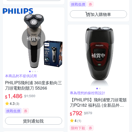
挑戰低價
券
加入購物車
補貨中
補貨中
本商品恕不提供試用
PHILIPS飛利浦 360度多動向三
刀頭電動刮鬍刀 S5266
專為理想的操控而設計
1,486
$1,580
$
【PHILIPS】飛利浦雙刀頭電鬍
4.3
(
3
)
刀PQ182 福利品 (全新品外盒
凹損)
挑戰低價
券
792
$879
$
貨到通知我
4
(
1
)
限時下殺
券