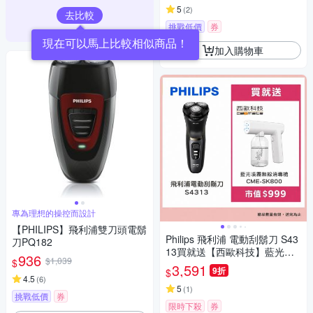
5
(
2
)
去比較
挑戰低價
券
現在可以馬上比較相似商品！
加入購物車
專為理想的操控而設計
【PHILIPS】飛利浦雙刀頭電鬍
Philips 飛利浦 電動刮鬍刀 S43
刀PQ182
13買就送【西歐科技】藍光噴
936
$1,039
$
霧無線消毒槍CME-SK800
3,591
9折
$
4.5
(
6
)
5
(
1
)
挑戰低價
券
限時下殺
券