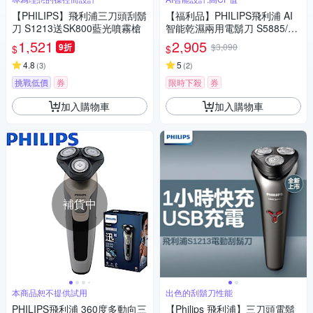
【PHILIPS】飛利浦三刀頭刮鬍
【福利品】PHILIPS飛利浦 AI
刀 S1213送SK800藍光噴霧槍
智能乾濕兩用電鬍刀 S5885/10
(一年保固)
1,521
2,905
9折
$3,090
$
$
4.8
5
(
3
)
(
2
)
挑戰低價
券
限時下殺
券
加入購物車
加入購物車
補貨中
本商品恕不提供試用
出色的刮鬍刀性能
PHILIPS飛利浦 360度多動向三
【Philips 飛利浦】三刀頭電鬍