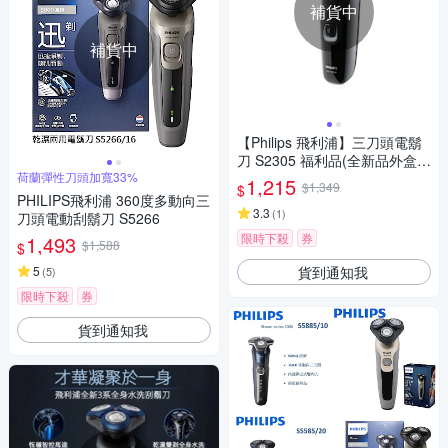
補貨中
補貨中
【Philips 飛利浦】三刀頭電鬍
刀 S2305 福利品(全新品外盒凹
荷蘭彈性刀頭加寬33%
損)
1,215
$1,349
$
PHILIPS飛利浦 360度多動向三
3.3
(
1
)
刀頭電動刮鬍刀 S5266
限時下殺
券
1,493
$1,588
$
貨到通知我
5
(
5
)
限時下殺
券
貨到通知我