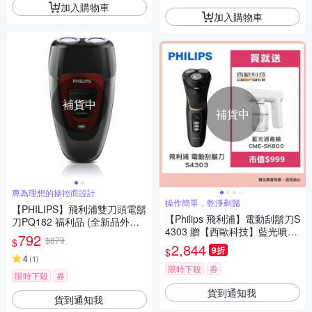
加入購物車
加入購物車
補貨中
補貨中
專為理想的操控而設計
操作簡單，乾淨剃鬚
【PHILIPS】飛利浦雙刀頭電鬍
【Philips 飛利浦】電動刮鬍刀S
刀PQ182 福利品 (全新品外盒
4303 贈【西歐科技】藍光噴霧
凹損)
792
$879
$
無線消毒槍CME-SK800
2,844
9折
$
4
(
1
)
限時下殺
券
限時下殺
券
貨到通知我
貨到通知我