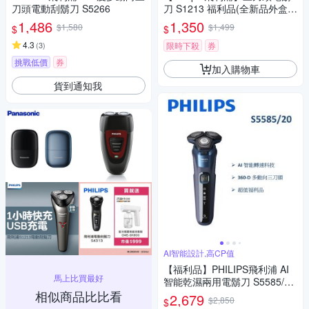
刀頭電動刮鬍刀 S5266
刀 S1213 福利品(全新品外盒凹
損)
1,486
1,350
$1,580
$1,499
$
$
4.3
(
3
)
限時下殺
券
挑戰低價
券
加入購物車
貨到通知我
AI智能設計,高CP值
【福利品】PHILIPS飛利浦 AI
馬上比買最好
智能乾濕兩用電鬍刀 S5585/20
相似商品比比看
(一年保固)
2,679
$2,850
$