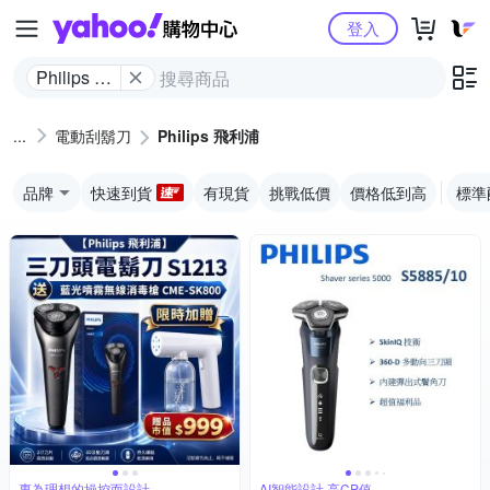
Yahoo購物中心
登入
Philips 飛
利浦
電動刮鬍刀
Philips 飛利浦
品牌
快速到貨
有現貨
挑戰低價
價格低到高
標準
專為理想的操控而設計
AI智能設計,高CP值