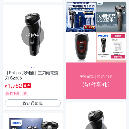
補貨中
【Philips 飛利浦】三刀頭電鬍
美容家電｜指定品9折
刀 S2305
滿1件享9折
1,782
9折
$
限時下殺
券
貨到通知我