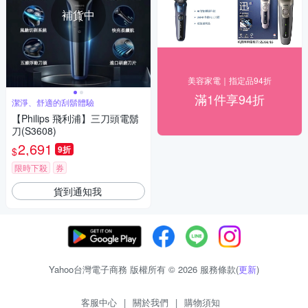
補貨中
美容家電｜指定品94折
滿1件享94折
潔淨、舒適的刮鬍體驗
【Philips 飛利浦】三刀頭電鬍
刀(S3608)
2,691
9折
$
限時下殺
券
貨到通知我
Yahoo台灣電子商務 版權所有 © 2026 服務條款(
更新
)
客服中心
|
關於我們
|
購物須知