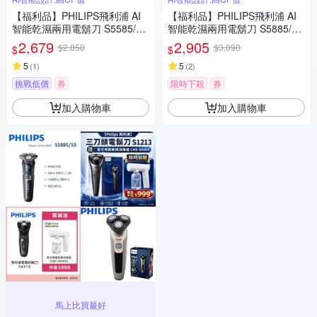
【福利品】PHILIPS飛利浦 AI
【福利品】PHILIPS飛利浦 AI
智能乾濕兩用電鬍刀 S5585/20
智能乾濕兩用電鬍刀 S5885/10
(一年保固)
(一年保固)
2,679
2,905
$2,850
$3,090
$
$
5
5
(
1
)
(
2
)
挑戰低價
券
限時下殺
券
加入購物車
加入購物車
馬上比買最好