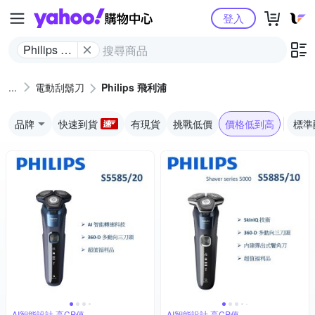
Yahoo購物中心
登入
Philips 飛
利浦
電動刮鬍刀
Philips 飛利浦
品牌
快速到貨
有現貨
挑戰低價
價格低到高
標準
AI智能設計,高CP值
AI智能設計,高CP值