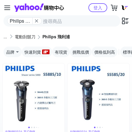
Yahoo購物中心
登入
Philips 飛
利浦
電動刮鬍刀
Philips 飛利浦
品牌
快速到貨
有現貨
挑戰低價
價格低到高
標準
AI智能設計,高CP值
AI智能設計,高CP值