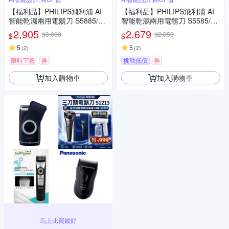
【福利品】PHILIPS飛利浦 AI
【福利品】PHILIPS飛利浦 AI
智能乾濕兩用電鬍刀 S5885/10
智能乾濕兩用電鬍刀 S5585/20
(一年保固)
(一年保固)
2,905
2,679
$3,090
$2,850
$
$
5
5
(
2
)
(
2
)
限時下殺
券
挑戰低價
券
加入購物車
加入購物車
馬上比買最好