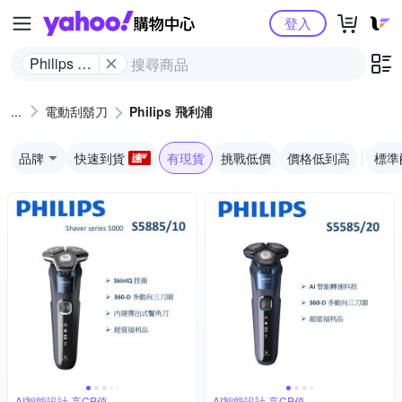
Yahoo購物中心
登入
Philips 飛
利浦
電動刮鬍刀
Philips 飛利浦
品牌
快速到貨
有現貨
挑戰低價
價格低到高
標準
AI智能設計,高CP值
AI智能設計,高CP值