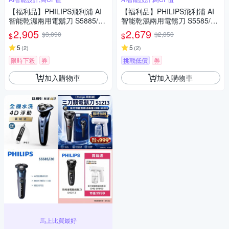
【福利品】PHILIPS飛利浦 AI
【福利品】PHILIPS飛利浦 AI
智能乾濕兩用電鬍刀 S5885/10
智能乾濕兩用電鬍刀 S5585/20
(一年保固)
(一年保固)
2,905
2,679
$3,090
$2,850
$
$
5
5
(
2
)
(
2
)
限時下殺
券
挑戰低價
券
加入購物車
加入購物車
馬上比買最好