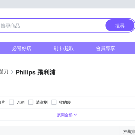
搜尋
必逛好店
刷卡/超取
會員專享
Philips 飛利浦
鬍刀
刀片
刀網
清潔刷
收納袋
展開全部
推薦排