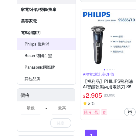
家電/冷氣/視聽/按摩
美容家電
電動刮鬍刀
Philips 飛利浦
Braun 德國百靈
Panasonic國際牌
AI智能設計,高CP值
其他品牌
【福利品】PHILIPS飛利浦
AI智能乾濕兩用電鬍刀 S58
85/10 (一年保固)
2,905
價格
$3,090
$
5
(
2
)
-
限時下殺
券
確定
1