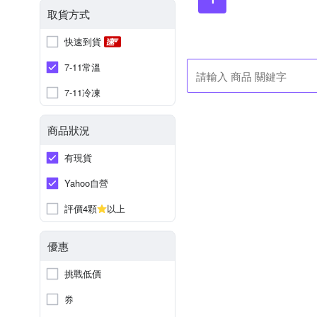
取貨方式
快速到貨
7-11常溫
7-11冷凍
商品狀況
有現貨
Yahoo自營
評價4顆
以上
優惠
挑戰低價
券