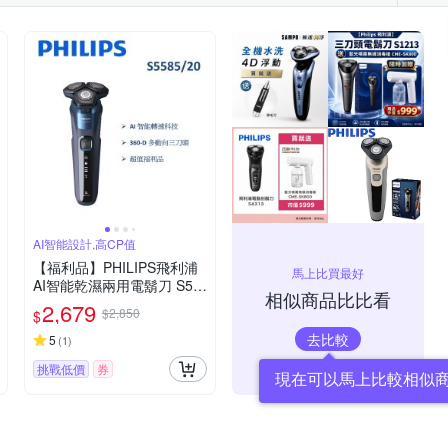
AI智能設計,高CP值
【福利品】PHILIPS飛利浦
馬上比買最好
AI智能乾濕兩用電鬍刀 S55
相似商品比比看
85/20 (一年保固)
2,679
$2,850
$
去比較
5
(
1
)
挑戰低價
券
現在可以馬上比較相似