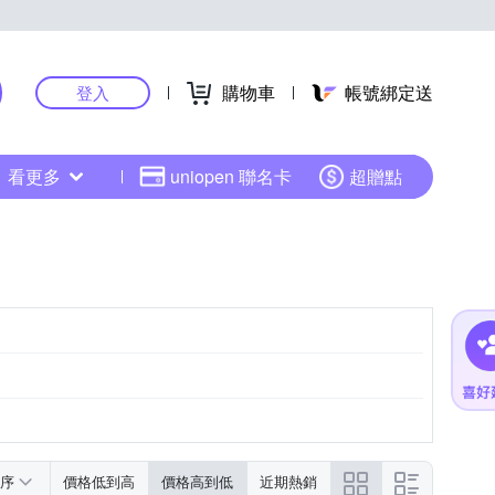
購物車
帳號綁定送
登入
看更多
uniopen 聯名卡
超贈點
序
價格低到高
價格高到低
近期熱銷