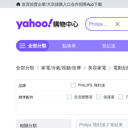
首頁
拍賣
企業/大宗採購入口
合作招商
App下載
Yahoo購物中心
Philips 飛
利浦
全部分類
點換券
登記送
家電/冷氣/視聽/按摩
美容家電
電動刮
PHILIPS 飛利浦
品牌
交流變壓器
保護蓋
標準配件
品牌名稱
三刀頭
有國際電壓
全機可水洗
充電式
刀頭數
國際電壓
防水性能
電源方式
顏色
Philips 飛利浦 2 筆結果
相關分類