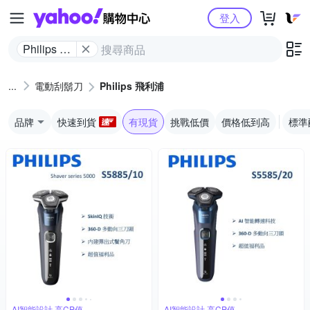
Yahoo購物中心
登入
Philips 飛
利浦
電動刮鬍刀
Philips 飛利浦
品牌
快速到貨
有現貨
挑戰低價
價格低到高
標準
AI智能設計,高CP值
AI智能設計,高CP值