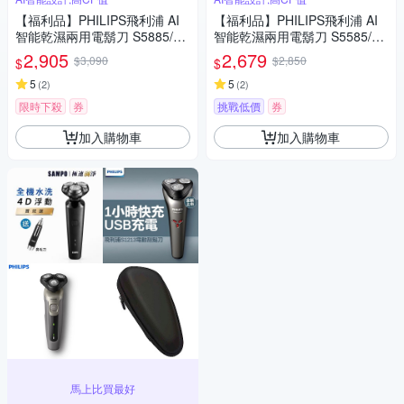
【福利品】PHILIPS飛利浦 AI
【福利品】PHILIPS飛利浦 AI
智能乾濕兩用電鬍刀 S5885/10
智能乾濕兩用電鬍刀 S5585/20
(一年保固)
(一年保固)
2,905
2,679
$3,090
$2,850
$
$
5
5
(
2
)
(
2
)
限時下殺
券
挑戰低價
券
加入購物車
加入購物車
馬上比買最好