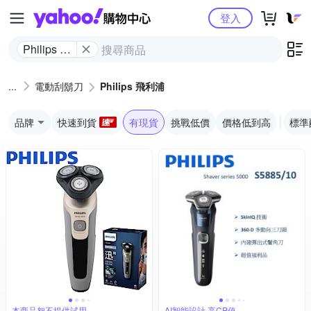
Yahoo購物中心
登入
Philips 飛
利浦
電動刮鬍刀
Philips 飛利浦
品牌
快速到貨
有現貨
挑戰低價
價格低到高
標準
本商品恕不提供試用
AI智能設計,高CP值