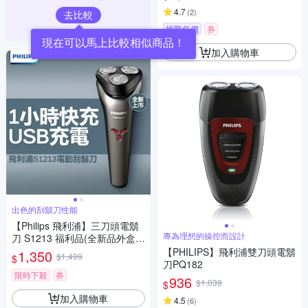
4.7
(
2
)
去比較
挑戰低價
券
現在可以馬上比較相似商品！
加入購物車
出色的刮鬍刀性能
【Philips 飛利浦】三刀頭電鬍
專為理想的操控而設計
刀 S1213 福利品(全新品外盒凹
損)
【PHILIPS】飛利浦雙刀頭電鬍
1,350
$1,499
$
刀PQ182
限時下殺
券
936
$1,039
$
加入購物車
4.5
(
6
)