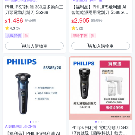
PHILIPS飛利浦 360度多動向三
【福利品】PHILIPS飛利浦 AI
刀頭電動刮鬍刀 S5266
智能乾濕兩用電鬍刀 S5885/10
(一年保固)
1,486
2,905
$1,580
$3,090
$
$
4.3
5
(
3
)
(
2
)
挑戰低價
券
限時下殺
券
加入購物車
加入購物車
AI智能設計,高CP值
Philips 飛利浦 電動刮鬍刀 S43
13買就送【西歐科技】藍光噴
【福利品】PHILIPS飛利浦 AI