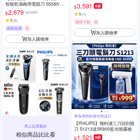
霧無線消毒槍CME-SK800
智能乾濕兩用電鬍刀 S5585/20
3,591
9折
$
(一年保固)
2,679
$2,850
$
5
(
1
)
5
(
2
)
限時下殺
券
挑戰低價
券
加入購物車
加入購物車
專為理想的操控而設計
【PHILIPS】飛利浦三刀頭刮鬍
馬上比買最好
刀 S1213送SK800藍光噴霧槍
相似商品比比看
1,521
9折
$