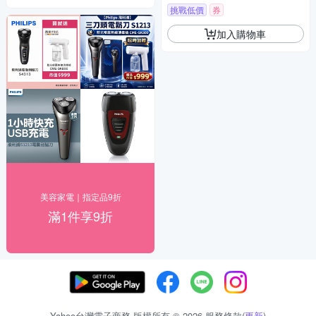
挑戰低價
券
加入購物車
美容家電｜指定品9折
滿1件享9折
Yahoo台灣電子商務 版權所有 © 2026 服務條款(
更新
)