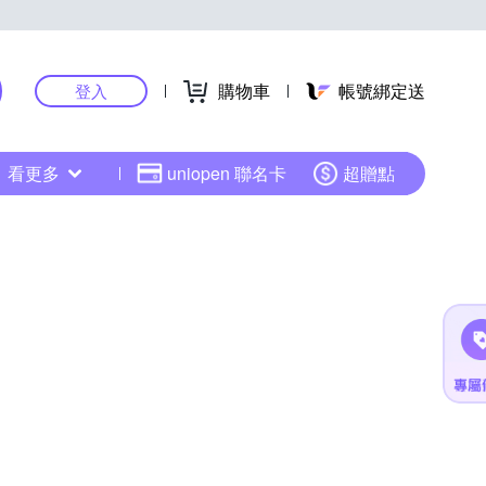
購物車
帳號綁定送
登入
看更多
uniopen 聯名卡
超贈點