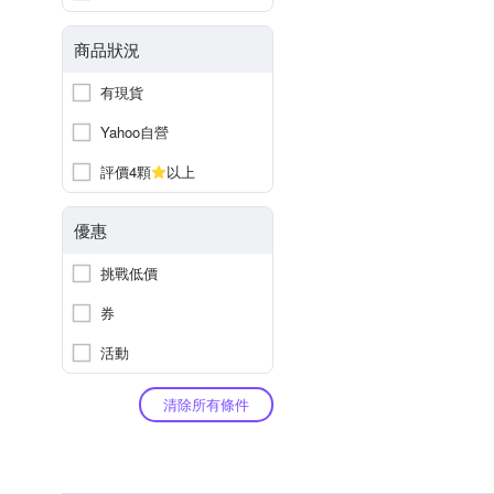
商品狀況
有現貨
Yahoo自營
評價4顆
以上
優惠
挑戰低價
券
活動
清除所有條件