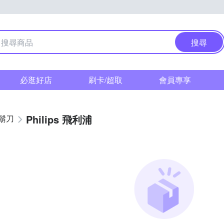
搜尋
必逛好店
刷卡/超取
會員專享
Philips 飛利浦
鬍刀