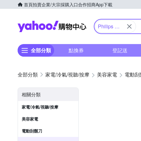
首頁
拍賣
企業/大宗採購入口
合作招商
App下載
Yahoo購物中心
Philips 飛
利浦
全部分類
點換券
登記送
家電/冷氣/視聽/按摩
美容家電
電動刮
相關分類
家電/冷氣/視聽/按摩
美容家電
電動刮鬍刀