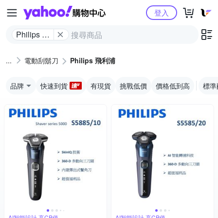
Yahoo購物中心
登入
Philips 飛
利浦
電動刮鬍刀
Philips 飛利浦
品牌
快速到貨
有現貨
挑戰低價
價格低到高
標準
AI智能設計,高CP值
AI智能設計,高CP值