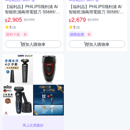
【福利品】PHILIPS飛利浦 AI
【福利品】PHILIPS飛利浦 AI
智能乾濕兩用電鬍刀 S5885/10
智能乾濕兩用電鬍刀 S5585/20
(一年保固)
(一年保固)
2,905
2,679
$3,090
$2,850
$
$
5
5
(
2
)
(
2
)
限時下殺
券
挑戰低價
券
加入購物車
加入購物車
馬上比買最好