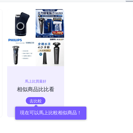
馬上比買最好
相似商品比比看
去比較
現在可以馬上比較相似商品！