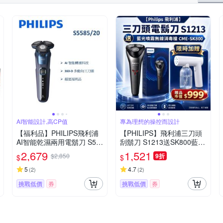
AI智能設計,高CP值
專為理想的操控而設計
【福利品】PHILIPS飛利浦
【PHILIPS】飛利浦三刀頭
AI智能乾濕兩用電鬍刀 S55
刮鬍刀 S1213送SK800藍光
85/20 (一年保固)
噴霧槍
2,679
1,521
$2,850
9折
$
$
5
4.7
(
2
)
(
2
)
挑戰低價
券
挑戰低價
券