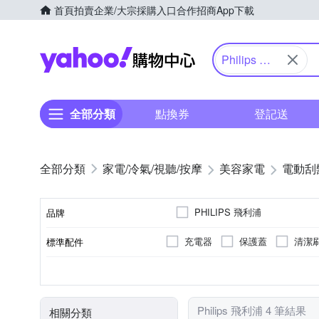
首頁
拍賣
企業/大宗採購入口
合作招商
App下載
Yahoo購物中心
Philips 飛
利浦
全部分類
點換券
登記送
家電/冷氣/視聽/按摩
美容家電
電動刮
PHILIPS 飛利浦
品牌
充電器
保護蓋
清潔
標準配件
品牌名稱
三刀頭
無
全機可水洗
充電式
有國際電壓
雙刀頭
插電式
不可水洗
刀頭數
國際電壓
防水性能
電源方式
顏色
Philips 飛利浦 4 筆結果
相關分類