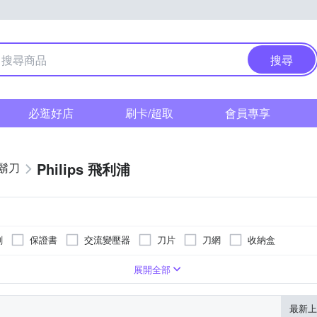
搜尋
必逛好店
刷卡/超取
會員專享
Philips 飛利浦
鬍刀
刷
保證書
交流變壓器
刀片
刀網
收納盒
展開全部
最新上