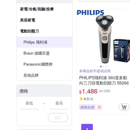
家電/冷氣/視聽/按摩
美容家電
電動刮鬍刀
Philips 飛利浦
Braun 德國百靈
Panasonic國際牌
本商品恕不提供試用
其他品牌
PHILIPS飛利浦 360度多動
向三刀頭電動刮鬍刀 S5266
1,486
價格
$1,580
$
4.3
(
3
)
-
挑戰低價
券
確定
1