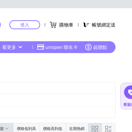
購物車
帳號綁定送
登入
看更多
uniopen 聯名卡
超贈點
架
價格低到高
價格高到低
近期熱銷