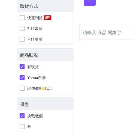
取貨方式
快速到貨
7-11常溫
7-11冷凍
商品狀況
有現貨
Yahoo自營
評價4顆
以上
優惠
挑戰低價
券