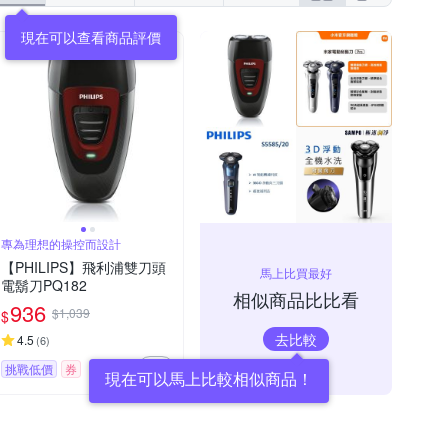
現在可以查看商品評價
專為理想的操控而設計
【PHILIPS】飛利浦雙刀頭
馬上比買最好
電鬍刀PQ182
相似商品比比看
936
$1,039
$
去比較
4.5
(
6
)
挑戰低價
券
現在可以馬上比較相似商品！