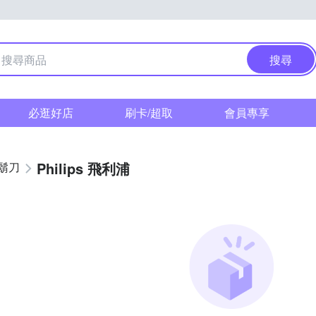
搜尋
必逛好店
刷卡/超取
會員專享
Philips 飛利浦
鬍刀