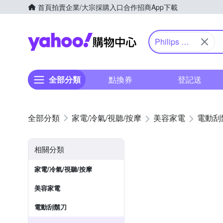
首頁
拍賣
企業/大宗採購入口
合作招商
App下載
Yahoo購物中心
Philips 飛
利浦
全部分類
點換券
登記送
家電/冷氣/視聽/按摩
美容家電
電動刮
相關分類
家電/冷氣/視聽/按摩
美容家電
電動刮鬍刀