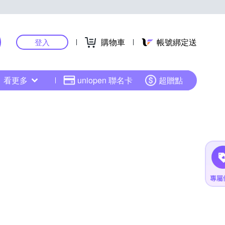
購物車
帳號綁定送
登入
看更多
uniopen 聯名卡
超贈點