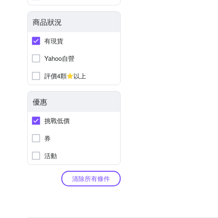
商品狀況
有現貨
Yahoo自營
評價4顆
以上
優惠
挑戰低價
券
活動
清除所有條件