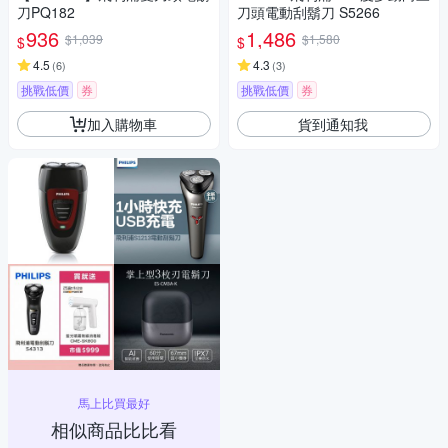
刀PQ182
刀頭電動刮鬍刀 S5266
936
1,486
$1,039
$1,580
$
$
4.5
4.3
(
6
)
(
3
)
挑戰低價
券
挑戰低價
券
加入購物車
貨到通知我
馬上比買最好
相似商品比比看