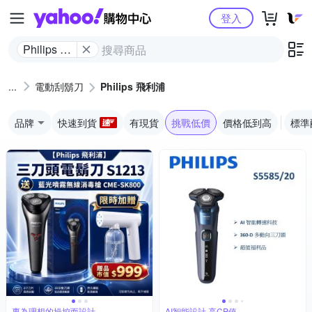
Yahoo購物中心
登入
Philips 飛
利浦
電動刮鬍刀
Philips 飛利浦
品牌
快速到貨
有現貨
挑戰低價
價格低到高
標準
專為理想的操控而設計
AI智能設計,高CP值