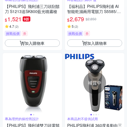
【PHILIPS】飛利浦三刀頭刮鬍
【福利品】PHILIPS飛利浦 AI
刀 S1213送SK800藍光噴霧槍
智能乾濕兩用電鬍刀 S5585/20
(一年保固)
1,521
2,679
9折
$2,850
$
$
4.7
5
(
2
)
(
2
)
挑戰低價
券
挑戰低價
券
加入購物車
加入購物車
補貨中
專為理想的操控而設計
本商品恕不提供試用
【PHILIPS】飛利浦雙刀頭電鬍
PHILIPS飛利浦 360度多動向三