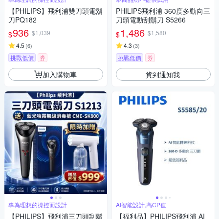
【PHILIPS】飛利浦雙刀頭電鬍
PHILIPS飛利浦 360度多動向三
刀PQ182
刀頭電動刮鬍刀 S5266
936
1,486
$1,039
$1,580
$
$
4.5
4.3
(
6
)
(
3
)
挑戰低價
券
挑戰低價
券
加入購物車
貨到通知我
專為理想的操控而設計
AI智能設計,高CP值
【PHILIPS】飛利浦三刀頭刮鬍
【福利品】PHILIPS飛利浦 AI