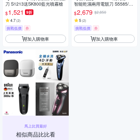
刀 S1213送SK800藍光噴霧槍
智能乾濕兩用電鬍刀 S5585/20
(一年保固)
1,521
2,679
9折
$2,850
$
$
4.7
5
(
2
)
(
2
)
挑戰低價
券
挑戰低價
券
加入購物車
加入購物車
馬上比買最好
相似商品比比看