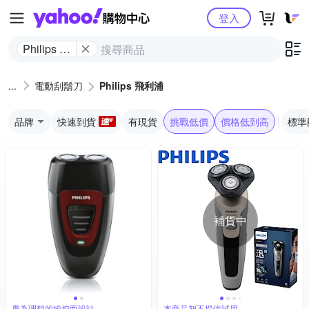
Yahoo購物中心
登入
Philips 飛
利浦
電動刮鬍刀
Philips 飛利浦
品牌
快速到貨
有現貨
挑戰低價
價格低到高
標準
補貨中
專為理想的操控而設計
本商品恕不提供試用