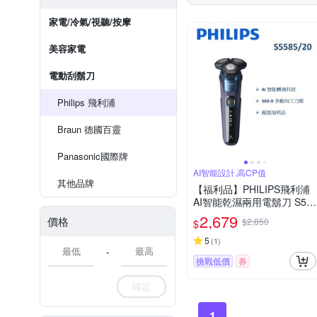
家電/冷氣/視聽/按摩
美容家電
電動刮鬍刀
Philips 飛利浦
Braun 德國百靈
Panasonic國際牌
AI智能設計,高CP值
其他品牌
【福利品】PHILIPS飛利浦
AI智能乾濕兩用電鬍刀 S55
85/20 (一年保固)
2,679
價格
$2,850
$
5
(
1
)
-
挑戰低價
券
確定
1