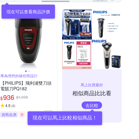
現在可以查看商品評價
專為理想的操控而設計
【PHILIPS】飛利浦雙刀頭
馬上比買最好
電鬍刀PQ182
相似商品比比看
936
$1,039
$
去比較
4.5
(
6
)
挑戰低價
券
現在可以馬上比較相似商品！