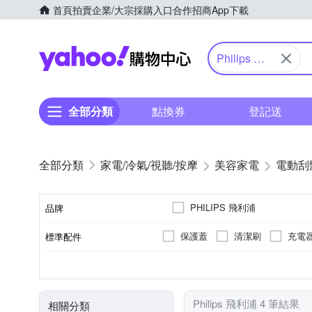
首頁
拍賣
企業/大宗採購入口
合作招商
App下載
Yahoo購物中心
Philips 飛
利浦
全部分類
點換券
登記送
家電/冷氣/視聽/按摩
美容家電
電動刮
PHILIPS 飛利浦
品牌
保護蓋
清潔刷
充電
標準配件
品牌名稱
三刀頭
有國際電壓
全機可水洗
充電式
雙刀頭
插電式
無
不可水洗
刀頭數
國際電壓
防水性能
電源方式
顏色
Philips 飛利浦 4 筆結果
相關分類