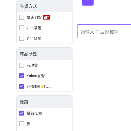
取貨方式
快速到貨
7-11常溫
7-11冷凍
商品狀況
有現貨
Yahoo自營
評價4顆
以上
優惠
挑戰低價
券