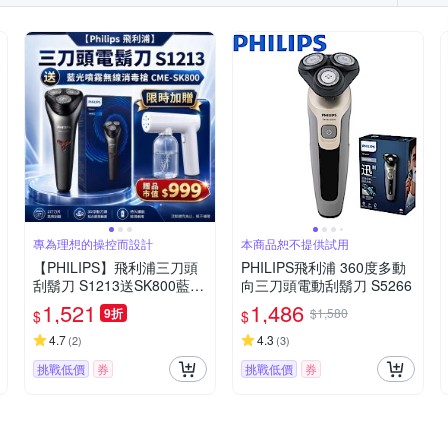
專為理想的操控而設計
本商品恕不提供試用
【PHILIPS】飛利浦三刀頭
PHILIPS飛利浦 360度多動
刮鬍刀 S1213送SK800藍光
向三刀頭電動刮鬍刀 S5266
噴霧槍
1,521
1,486
9折
$1,580
$
$
4.7
4.3
(
2
)
(
3
)
挑戰低價
券
挑戰低價
券