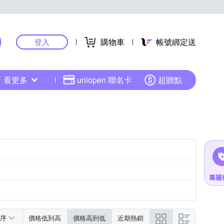
購物車
帳號綁定送
登入
看更多
uniopen 聯名卡
超贈點
序
價格低到高
價格高到低
近期熱銷