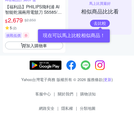
馬上比買最好
【福利品】PHILIPS飛利浦 AI
相似商品比比看
智能乾濕兩用電鬍刀 S5585/20
(一年保固)
2,679
$2,850
$
去比較
5
(
2
)
現在可以馬上比較相似商品！
挑戰低價
券
加入購物車
Yahoo台灣電子商務 版權所有 © 2026 服務條款(
更新
)
客服中心
|
關於我們
|
購物須知
網路安全
|
隱私權
|
分類地圖