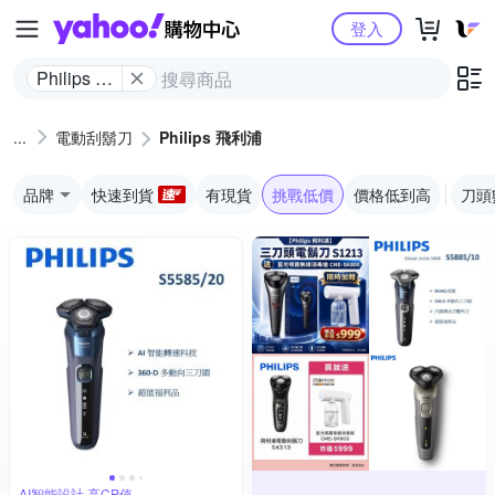
Yahoo購物中心
登入
Philips 飛
利浦
電動刮鬍刀
Philips 飛利浦
品牌
快速到貨
有現貨
挑戰低價
價格低到高
刀頭
AI智能設計,高CP值