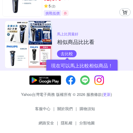
5
(
2
)
挑戰低價
券
馬上比買最好
相似商品比比看
去比較
現在可以馬上比較相似商品！
Yahoo台灣電子商務 版權所有 © 2026 服務條款(
更新
)
客服中心
|
關於我們
|
購物須知
網路安全
|
隱私權
|
分類地圖