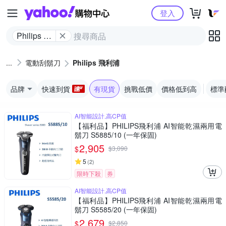
Yahoo購物中心
登入
Philips 飛
利浦
電動刮鬍刀
Philips 飛利浦
品牌
快速到貨
有現貨
挑戰低價
價格低到高
標準
AI智能設計,高CP值
【福利品】PHILIPS飛利浦 AI智能乾濕兩用電
鬍刀 S5885/10 (一年保固)
2,905
$
$
3,090
5
(
2
)
限時下殺
券
AI智能設計,高CP值
【福利品】PHILIPS飛利浦 AI智能乾濕兩用電
鬍刀 S5585/20 (一年保固)
2,679
$
$
2,850