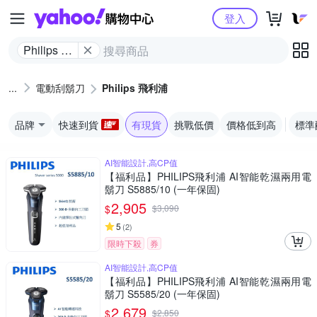
Yahoo購物中心
登入
Philips 飛
利浦
電動刮鬍刀
Philips 飛利浦
品牌
快速到貨
有現貨
挑戰低價
價格低到高
標準
AI智能設計,高CP值
【福利品】PHILIPS飛利浦 AI智能乾濕兩用電
鬍刀 S5885/10 (一年保固)
2,905
$
$
3,090
5
(
2
)
限時下殺
券
AI智能設計,高CP值
【福利品】PHILIPS飛利浦 AI智能乾濕兩用電
鬍刀 S5585/20 (一年保固)
2,679
$
$
2,850