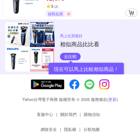
5
(
2
)
挑戰低價
券
馬上比買最好
相似商品比比看
去比較
現在可以馬上比較相似商品！
Yahoo台灣電子商務 版權所有 © 2026 服務條款(
更新
)
客服中心
|
關於我們
|
購物須知
網路安全
|
隱私權
|
分類地圖