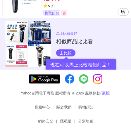
5
(
1
)
挑戰低價
券
馬上比買最好
相似商品比比看
去比較
現在可以馬上比較相似商品！
Yahoo台灣電子商務 版權所有 © 2026 服務條款(
更新
)
客服中心
|
關於我們
|
購物須知
網路安全
|
隱私權
|
分類地圖