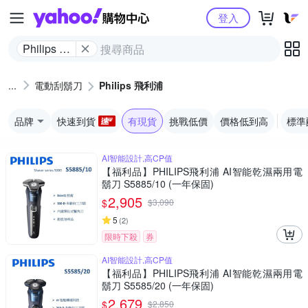
Yahoo購物中心
登入
Philips 飛
利浦
電動刮鬍刀
Philips 飛利浦
品牌
快速到貨
有現貨
挑戰低價
價格低到高
標準
AI智能設計,高CP值
【福利品】PHILIPS飛利浦 AI智能乾濕兩用電
鬍刀 S5885/10 (一年保固)
2,905
$
$
3,090
5
(
2
)
限時下殺
券
AI智能設計,高CP值
【福利品】PHILIPS飛利浦 AI智能乾濕兩用電
鬍刀 S5585/20 (一年保固)
2,679
$
$
2,850