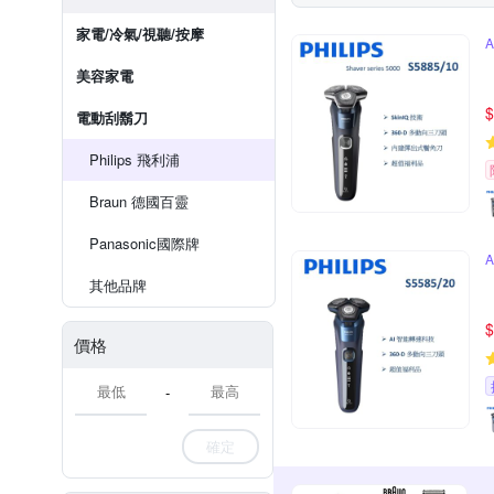
家電/冷氣/視聽/按摩
美容家電
$
電動刮鬍刀
Philips 飛利浦
Braun 德國百靈
Panasonic國際牌
其他品牌
$
價格
-
確定