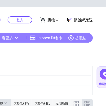
購物車
帳號綁定送
登入
看更多
uniopen 聯名卡
超贈點
序
價格低到高
價格高到低
近期熱銷