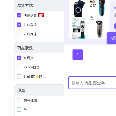
取貨方式
快速到貨
7-11常溫
7-11冷凍
現
商品狀況
1
有現貨
Yahoo自營
評價4顆
以上
優惠
挑戰低價
券