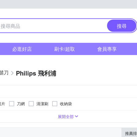
搜尋
必逛好店
刷卡/超取
會員專享
Philips 飛利浦
鬍刀
刀片
刀網
清潔刷
收納袋
展開全部
推薦排