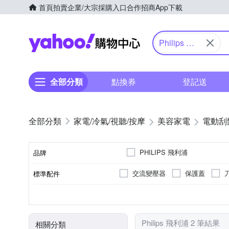
首頁
拍賣
企業/大宗採購入口
合作招商
App下載
Yahoo購物中心
Philips 飛
利浦
全部分類
點換券
登記送
家電/冷氣/視聽/按摩
美容家電
電動刮
PHILIPS 飛利浦
品牌
交流變壓器
保護蓋
標準配件
品牌名稱
三刀頭
有國際電壓
全機可水洗
充電式
刀頭數
國際電壓
防水性能
電源方式
顏色
Philips 飛利浦 2 筆結果
相關分類