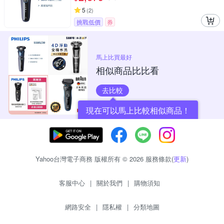
5
(
2
)
挑戰低價
券
馬上比買最好
相似商品比比看
去比較
現在可以馬上比較相似商品！
Yahoo台灣電子商務 版權所有 © 2026 服務條款(
更新
)
客服中心
|
關於我們
|
購物須知
網路安全
|
隱私權
|
分類地圖