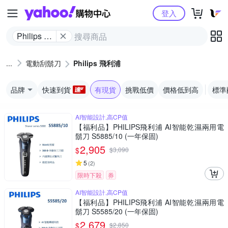
Yahoo購物中心
登入
Philips 飛
利浦
電動刮鬍刀
Philips 飛利浦
品牌
快速到貨
有現貨
挑戰低價
價格低到高
標準
AI智能設計,高CP值
【福利品】PHILIPS飛利浦 AI智能乾濕兩用電
鬍刀 S5885/10 (一年保固)
2,905
$
$
3,090
5
(
2
)
限時下殺
券
AI智能設計,高CP值
【福利品】PHILIPS飛利浦 AI智能乾濕兩用電
鬍刀 S5585/20 (一年保固)
2,679
$
$
2,850