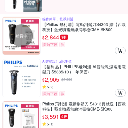
操作簡單，乾淨剃鬚
【Philips 飛利浦】電動刮鬍刀S4303 贈【西歐
科技】藍光噴霧無線消毒槍CME-SK800
補貨中
2,844
$
9折
限時下殺
券
AI智能設計,高CP值
【福利品】PHILIPS飛利浦 AI智能乾濕兩用電
鬍刀 S5885/10 (一年保固)
2,905
$
$
3,090
5
(
2
)
限時下殺
券
Philips 飛利浦 電動刮鬍刀 S4313買就送【西歐
科技】藍光噴霧無線消毒槍CME-SK800
3,591
$
9折
5
(
1
)