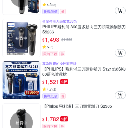
4.3
(
3
)
挑戰低價
券
荷蘭彈性刀頭加寬33%
PHILIPS飛利浦 360度多動向三刀頭電動刮鬍刀
S5266
補貨中
1,493
$
$
1,588
5
(
5
)
限時下殺
券
專為理想的操控而設計
【PHILIPS】飛利浦三刀頭刮鬍刀 S1213送SK8
00藍光噴霧槍
1,521
$
9折
4.7
(
2
)
挑戰低價
券
【Philips 飛利浦】三刀頭電鬍刀 S2305
1,782
$
9折
補貨中
限時下殺
券