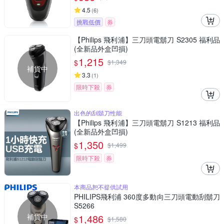
4.5
(
6
)
挑戰低價
券
【Philips 飛利浦】三刀頭電鬍刀 S2305 福利品
(全新品外盒凹損)
1,215
$
$
1,349
補貨中
3.3
(
1
)
限時下殺
券
出色的刮鬍刀性能
【Philips 飛利浦】三刀頭電鬍刀 S1213 福利品
(全新品外盒凹損)
1,350
$
$
1,499
限時下殺
券
本商品恕不提供試用
PHILIPS飛利浦 360度多動向三刀頭電動刮鬍刀
S5266
補貨中
1,486
$
$
1,580