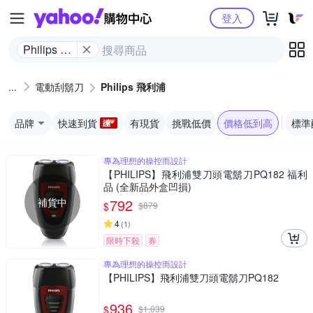
Yahoo購物中心
登入
Philips 飛
利浦
電動刮鬍刀
Philips 飛利浦
品牌
快速到貨
有現貨
挑戰低價
價格低到高
標準
專為理想的操控而設計
【PHILIPS】飛利浦雙刀頭電鬍刀PQ182 福利
品 (全新品外盒凹損)
補貨中
792
$
$
879
4
(
1
)
限時下殺
券
專為理想的操控而設計
【PHILIPS】飛利浦雙刀頭電鬍刀PQ182
936
$
$
1,039