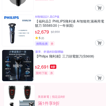
AI智能設計,高CP值
【福利品】PHILIPS飛利浦 AI智能乾濕兩用電
鬍刀 S5585/20 (一年保固)
2,679
$
$
2,850
5
(
2
)
挑戰低價
券
潔淨、舒適的刮鬍體驗
【Philips 飛利浦】三刀頭電鬍刀(S3608)
補貨中
2,691
$
9折
限時下殺
券
美容家電｜指定品9折
滿1件享9折