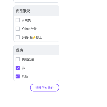
商品狀況
有現貨
Yahoo自營
評價4顆
以上
優惠
挑戰低價
券
活動
清除所有條件