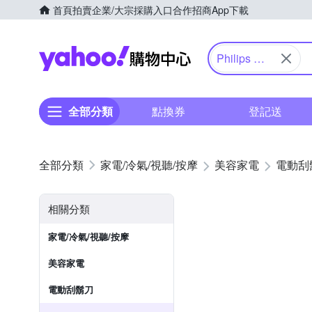
首頁
拍賣
企業/大宗採購入口
合作招商
App下載
Yahoo購物中心
Philips 飛
利浦
全部分類
點換券
登記送
家電/冷氣/視聽/按摩
美容家電
電動刮
相關分類
家電/冷氣/視聽/按摩
美容家電
電動刮鬍刀