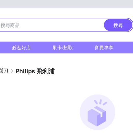
搜尋
必逛好店
刷卡/超取
會員專享
Philips 飛利浦
鬍刀