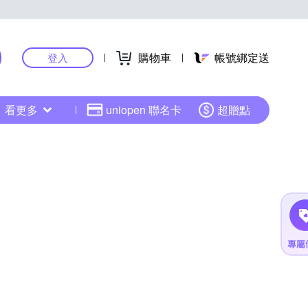
購物車
帳號綁定送
登入
看更多
uniopen 聯名卡
超贈點