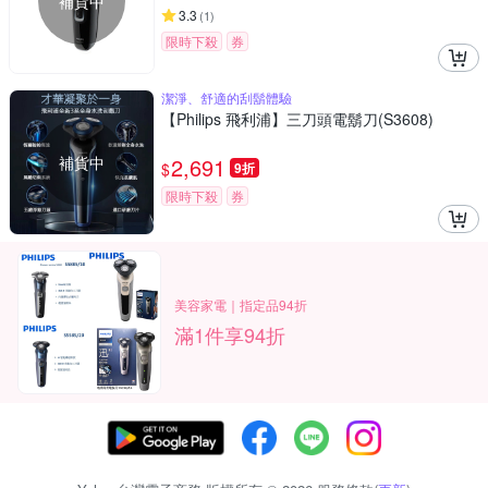
補貨中
3.3
(
1
)
限時下殺
券
潔淨、舒適的刮鬍體驗
【Philips 飛利浦】三刀頭電鬍刀(S3608)
補貨中
2,691
$
9折
限時下殺
券
美容家電｜指定品94折
滿1件享94折