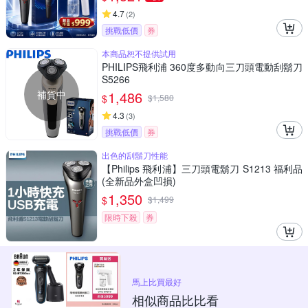
4.7
(
2
)
挑戰低價
券
本商品恕不提供試用
PHILIPS飛利浦 360度多動向三刀頭電動刮鬍刀
S5266
補貨中
1,486
$
$
1,580
4.3
(
3
)
挑戰低價
券
出色的刮鬍刀性能
【Philips 飛利浦】三刀頭電鬍刀 S1213 福利品
(全新品外盒凹損)
1,350
$
$
1,499
限時下殺
券
馬上比買最好
相似商品比比看