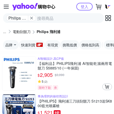
Yahoo購物中心
登入
Philips 飛
利浦
電動刮鬍刀
Philips 飛利浦
品牌
快速到貨
有現貨
挑戰低價
價格低到高
標準
AI智能設計,高CP值
【福利品】PHILIPS飛利浦 AI智能乾濕兩用電
鬍刀 S5885/10 (一年保固)
2,905
$
$
3,090
5
(
2
)
限時下殺
券
專為理想的操控而設計
【PHILIPS】飛利浦三刀頭刮鬍刀 S1213送SK8
00藍光噴霧槍
1,521
$
9折