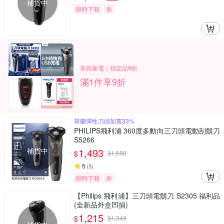
補貨中
限時下殺
券
美容家電｜指定品9折
滿1件享9折
荷蘭彈性刀頭加寬33%
PHILIPS飛利浦 360度多動向三刀頭電動刮鬍刀
S5266
補貨中
1,493
$
$
1,588
5
(
5
)
限時下殺
券
【Philips 飛利浦】三刀頭電鬍刀 S2305 福利品
(全新品外盒凹損)
1,215
$
$
1,349