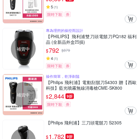
5
(
1
)
限時下殺
券
專為理想的操控而設計
【PHILIPS】飛利浦雙刀頭電鬍刀PQ182 福利
品 (全新品外盒凹損)
補貨中
792
$
$
879
4
(
1
)
限時下殺
券
操作簡單，乾淨剃鬚
【Philips 飛利浦】電動刮鬍刀S4303 贈【西歐
科技】藍光噴霧無線消毒槍CME-SK800
補貨中
2,844
$
9折
限時下殺
券
【Philips 飛利浦】三刀頭電鬍刀 S2305
1,782
$
9折