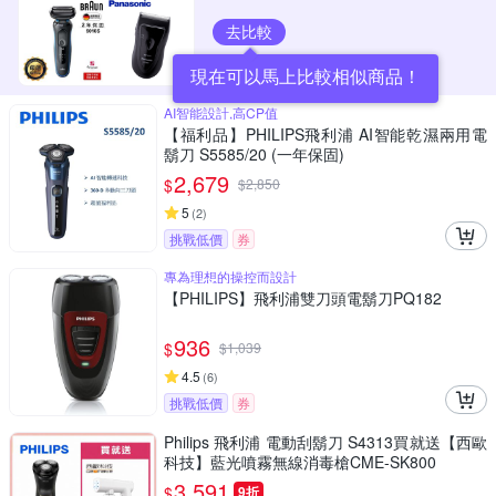
去比較
現在可以馬上比較相似商品！
AI智能設計,高CP值
【福利品】PHILIPS飛利浦 AI智能乾濕兩用電
鬍刀 S5585/20 (一年保固)
2,679
$
$
2,850
5
(
2
)
挑戰低價
券
專為理想的操控而設計
【PHILIPS】飛利浦雙刀頭電鬍刀PQ182
936
$
$
1,039
4.5
(
6
)
挑戰低價
券
Philips 飛利浦 電動刮鬍刀 S4313買就送【西歐
科技】藍光噴霧無線消毒槍CME-SK800
3,591
$
9折