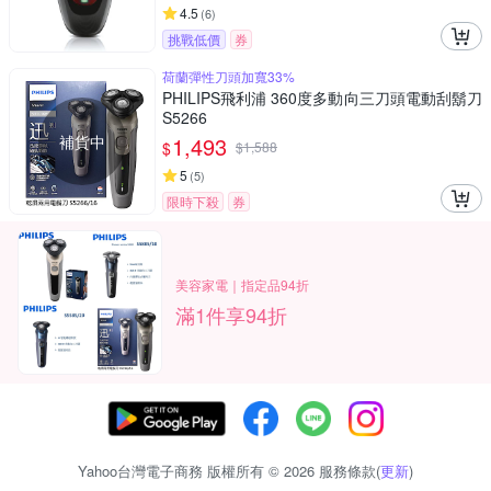
4.5
(
6
)
挑戰低價
券
荷蘭彈性刀頭加寬33%
PHILIPS飛利浦 360度多動向三刀頭電動刮鬍刀
S5266
補貨中
1,493
$
$
1,588
5
(
5
)
限時下殺
券
美容家電｜指定品94折
滿1件享94折
Yahoo台灣電子商務 版權所有 © 2026 服務條款(
更新
)