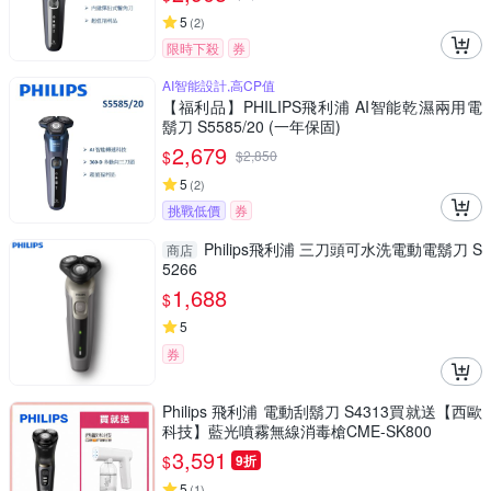
5
(
2
)
限時下殺
券
AI智能設計,高CP值
【福利品】PHILIPS飛利浦 AI智能乾濕兩用電
鬍刀 S5585/20 (一年保固)
2,679
$
$
2,850
5
(
2
)
挑戰低價
券
Philips飛利浦 三刀頭可水洗電動電鬍刀 S
商店
5266
1,688
$
5
券
Philips 飛利浦 電動刮鬍刀 S4313買就送【西歐
科技】藍光噴霧無線消毒槍CME-SK800
3,591
$
9折
5
(
1
)