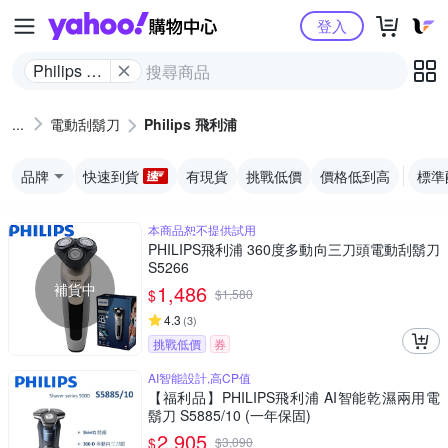
Yahoo購物中心
登入
Philips 飛
利浦
電動刮鬍刀
Philips 飛利浦
品牌
快速到貨
有現貨
挑戰低價
價格低到高
標準
本商品恕不提供試用
PHILIPS飛利浦 360度多動向三刀頭電動刮鬍刀
S5266
補貨中
1,486
$
$
1,580
4.3
(
3
)
挑戰低價
券
AI智能設計,高CP值
【福利品】PHILIPS飛利浦 AI智能乾濕兩用電
鬍刀 S5885/10 (一年保固)
2,905
$
$
3,090