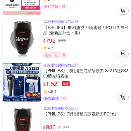
限時下殺
券
專為理想的操控而設計
【PHILIPS】飛利浦雙刀頭電鬍刀PQ182 福利
品 (全新品外盒凹損)
補貨中
792
$
$
879
4
(
1
)
限時下殺
券
專為理想的操控而設計
【PHILIPS】飛利浦三刀頭刮鬍刀 S1213送SK8
00藍光噴霧槍
1,521
$
9折
4.8
(
3
)
挑戰低價
券
專為理想的操控而設計
【PHILIPS】飛利浦雙刀頭電鬍刀PQ182
936
$
$
1,039