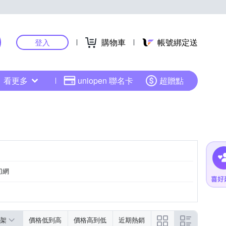
購物車
帳號綁定送
登入
看更多
uniopen 聯名卡
超贈點
刀網
架
價格低到高
價格高到低
近期熱銷