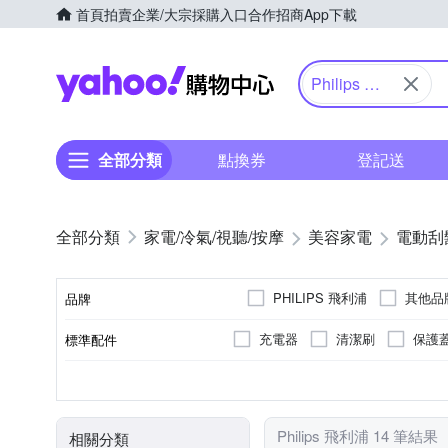
首頁
拍賣
企業/大宗採購入口
合作招商
App下載
Yahoo購物中心
Philips 飛
利浦
全部分類
點換券
登記送
家電/冷氣/視聽/按摩
美容家電
電動刮
PHILIPS 飛利浦
其他品
品牌
充電器
清潔刷
保護
標準配件
品牌名稱
無
充電式
三刀頭
全機可水洗
有國際電壓
插電式
雙刀頭
不可水洗
國際電壓
電源方式
刀頭數
防水性能
顏色
Philips 飛利浦 14 筆結果
相關分類