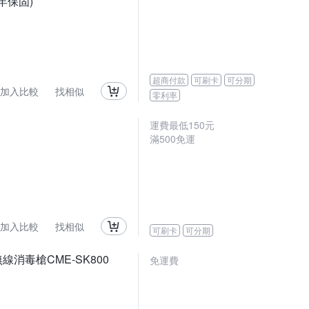
一年保固)
超商付款
可刷卡
可分期
加入比較
找相似
零利率
運費最低
150
元
滿
500
免運
加入比較
找相似
可刷卡
可分期
線消毒槍CME-SK800
免運費