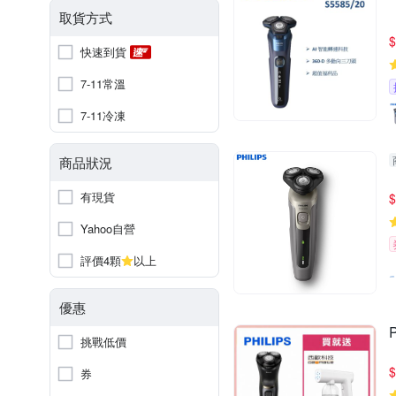
取貨方式
$
快速到貨
7-11常溫
7-11冷凍
商品狀況
有現貨
$
Yahoo自營
評價4顆
以上
優惠
挑戰低價
$
券