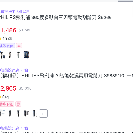
本商品恕不提供試用
PHILIPS飛利浦 360度多動向三刀頭電動刮鬍刀 S5266
1,486
$
1,580
4.3
(
3
)
挑戰低價
券
AI智能設計,高CP值
【福利品】PHILIPS飛利浦 AI智能乾濕兩用電鬍刀 S5885/10 (
2,905
$
3,090
5
(
2
)
限時下殺
券
+1
AI智能設計,高CP值