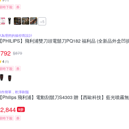
限時下殺
券
+5
專為理想的操控而設計
【PHILIPS】飛利浦雙刀頭電鬍刀PQ182 福利品 (全新品外盒凹損
792
$
879
4
(
1
)
限時下殺
券
操作簡單，乾淨剃鬚
【Philips 飛利浦】電動刮鬍刀S4303 贈【西歐科技】藍光噴霧無
2,844
9折
限時下殺
券