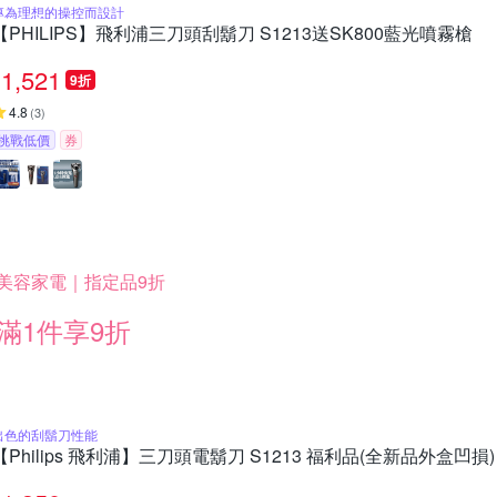
專為理想的操控而設計
【PHILIPS】飛利浦三刀頭刮鬍刀 S1213送SK800藍光噴霧槍
1,521
9折
4.8
(
3
)
挑戰低價
券
美容家電｜指定品9折
滿1件享9折
出色的刮鬍刀性能
【Philips 飛利浦】三刀頭電鬍刀 S1213 福利品(全新品外盒凹損)