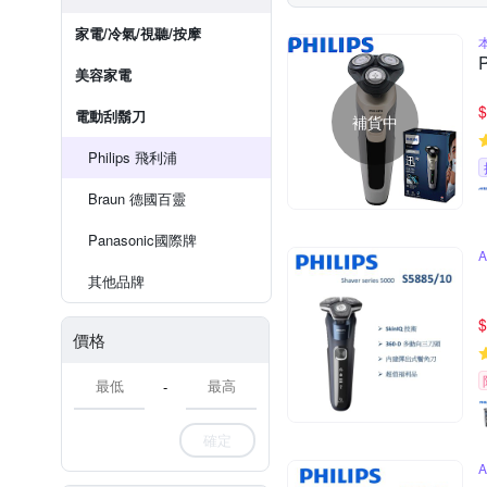
家電/冷氣/視聽/按摩
美容家電
$
電動刮鬍刀
補貨中
Philips 飛利浦
Braun 德國百靈
Panasonic國際牌
其他品牌
$
價格
-
確定