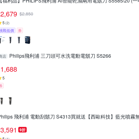
【福利品】PHILIPS飛利浦 AI智能乾濕兩用電鬍刀 S5585/20 (
2,679
$
2,850
5
(
2
)
挑戰低價
券
Philips飛利浦 三刀頭可水洗電動電鬍刀 S5266
商店
1,688
5
券
Philips 飛利浦 電動刮鬍刀 S4313買就送【西歐科技】藍光噴霧無
3,591
9折
5
(
1
)