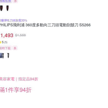
挑戰低價
券
荷蘭彈性刀頭加寬33%
PHILIPS飛利浦 360度多動向三刀頭電動刮鬍刀 S5266
1,493
$
1,588
5
(
5
)
限時下殺
券
美容家電｜指定品94折
滿1件享94折