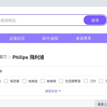
搜尋
必逛好店
刷卡/超取
會員專享
Philips 飛利浦
鬍刀
牌
蓋
保證書
收納盒
收納袋
交流變壓器
刀片
展開全部
最新上