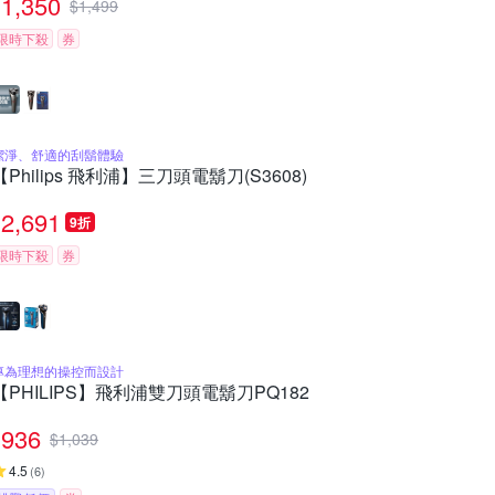
1,350
$
1,499
限時下殺
券
潔淨、舒適的刮鬍體驗
【Philips 飛利浦】三刀頭電鬍刀(S3608)
2,691
9折
限時下殺
券
專為理想的操控而設計
【PHILIPS】飛利浦雙刀頭電鬍刀PQ182
936
$
1,039
4.5
(
6
)