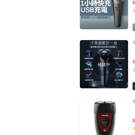
$
$
補貨中
$