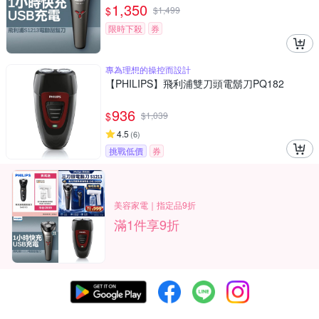
1,350
$
$
1,499
限時下殺
券
專為理想的操控而設計
【PHILIPS】飛利浦雙刀頭電鬍刀PQ182
936
$
$
1,039
4.5
(
6
)
挑戰低價
券
美容家電｜指定品9折
滿1件享9折