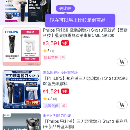
去比較
現在可以馬上比較相似商品！
Philips 飛利浦 電動刮鬍刀 S4313買就送【西歐
科技】藍光噴霧無線消毒槍CME-SK800
3,591
$
9折
5
(
1
)
限時下殺
券
專為理想的操控而設計
【PHILIPS】飛利浦三刀頭刮鬍刀 S1213送SK8
00藍光噴霧槍
1,521
$
9折
4.8
(
3
)
挑戰低價
券
出色的刮鬍刀性能
【Philips 飛利浦】三刀頭電鬍刀 S1213 福利品
(全新品外盒凹損)