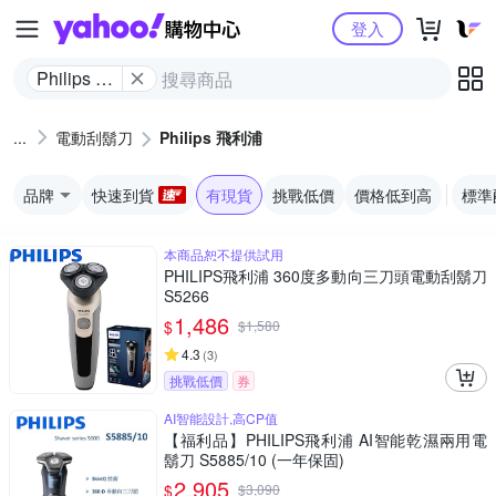
Yahoo購物中心
登入
Philips 飛
利浦
電動刮鬍刀
Philips 飛利浦
品牌
快速到貨
有現貨
挑戰低價
價格低到高
標準
本商品恕不提供試用
PHILIPS飛利浦 360度多動向三刀頭電動刮鬍刀
S5266
1,486
$
$
1,580
4.3
(
3
)
挑戰低價
券
AI智能設計,高CP值
【福利品】PHILIPS飛利浦 AI智能乾濕兩用電
鬍刀 S5885/10 (一年保固)
2,905
$
$
3,090