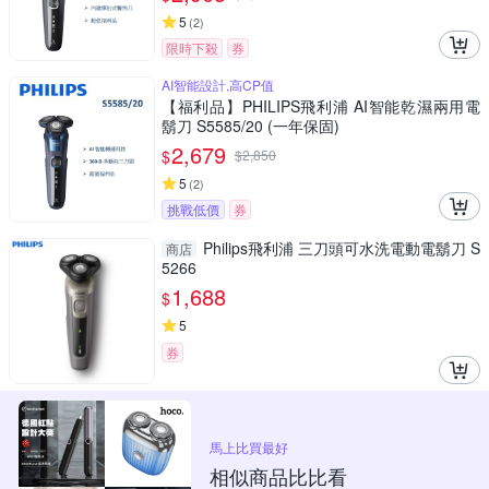
5
(
2
)
限時下殺
券
AI智能設計,高CP值
【福利品】PHILIPS飛利浦 AI智能乾濕兩用電
鬍刀 S5585/20 (一年保固)
2,679
$
$
2,850
5
(
2
)
挑戰低價
券
Philips飛利浦 三刀頭可水洗電動電鬍刀 S
商店
5266
1,688
$
5
券
馬上比買最好
相似商品比比看