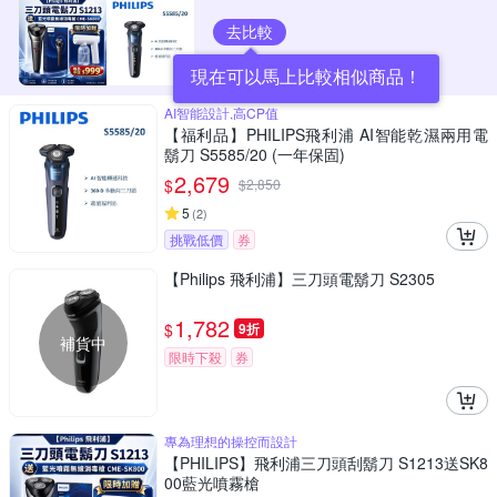
去比較
現在可以馬上比較相似商品！
AI智能設計,高CP值
【福利品】PHILIPS飛利浦 AI智能乾濕兩用電
鬍刀 S5585/20 (一年保固)
2,679
$
$
2,850
5
(
2
)
挑戰低價
券
【Philips 飛利浦】三刀頭電鬍刀 S2305
1,782
$
9折
補貨中
限時下殺
券
專為理想的操控而設計
【PHILIPS】飛利浦三刀頭刮鬍刀 S1213送SK8
00藍光噴霧槍