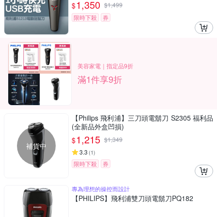
1,350
$
$
1,499
限時下殺
券
美容家電｜指定品9折
滿1件享9折
【Philips 飛利浦】三刀頭電鬍刀 S2305 福利品
(全新品外盒凹損)
1,215
$
$
1,349
補貨中
3.3
(
1
)
限時下殺
券
專為理想的操控而設計
【PHILIPS】飛利浦雙刀頭電鬍刀PQ182