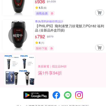
936
$
$
1,039
4.5
(
6
)
挑戰低價
券
專為理想的操控而設計
【PHILIPS】飛利浦雙刀頭電鬍刀PQ182 福利
品 (全新品外盒凹損)
補貨中
792
$
$
879
4
(
1
)
限時下殺
券
美容家電｜指定品94折
滿1件享94折