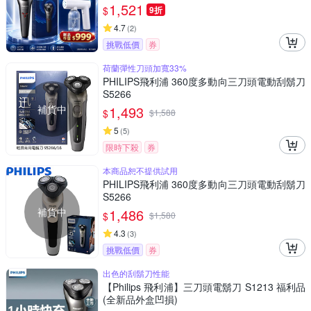
1,521
$
9折
4.7
(
2
)
挑戰低價
券
荷蘭彈性刀頭加寬33%
PHILIPS飛利浦 360度多動向三刀頭電動刮鬍刀
S5266
補貨中
1,493
$
$
1,588
5
(
5
)
限時下殺
券
本商品恕不提供試用
PHILIPS飛利浦 360度多動向三刀頭電動刮鬍刀
S5266
補貨中
1,486
$
$
1,580
4.3
(
3
)
挑戰低價
券
出色的刮鬍刀性能
【Philips 飛利浦】三刀頭電鬍刀 S1213 福利品
(全新品外盒凹損)