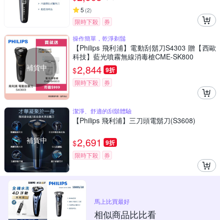
5
(
2
)
限時下殺
券
操作簡單，乾淨剃鬚
【Philips 飛利浦】電動刮鬍刀S4303 贈【西歐
科技】藍光噴霧無線消毒槍CME-SK800
補貨中
2,844
$
9折
限時下殺
券
潔淨、舒適的刮鬍體驗
【Philips 飛利浦】三刀頭電鬍刀(S3608)
補貨中
2,691
$
9折
限時下殺
券
馬上比買最好
相似商品比比看