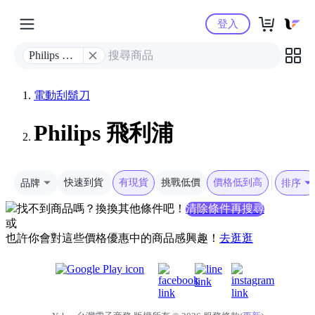
Yahoo購物中心
登入
Philips 飛
利浦
電動刮鬍刀
Philips 飛利浦
品牌
快速到貨
有現貨
挑戰低價
價格低到高
排序
找不到商品嗎？換換其他條件吧！
清除條件再搜尋
或
也許你會對這些價格優惠中的商品感興趣！
去逛逛