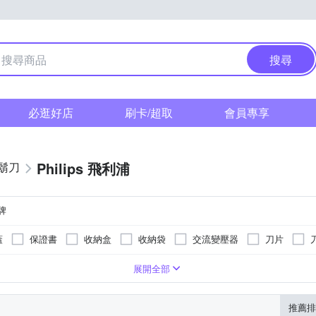
搜尋
必逛好店
刷卡/超取
會員專享
Philips 飛利浦
鬍刀
牌
蓋
保證書
收納盒
收納袋
交流變壓器
刀片
展開全部
推薦排