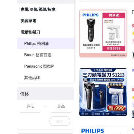
家電/冷氣/視聽/按摩
美容家電
$
電動刮鬍刀
Philips 飛利浦
Braun 德國百靈
Panasonic國際牌
其他品牌
$
價格
-
確定