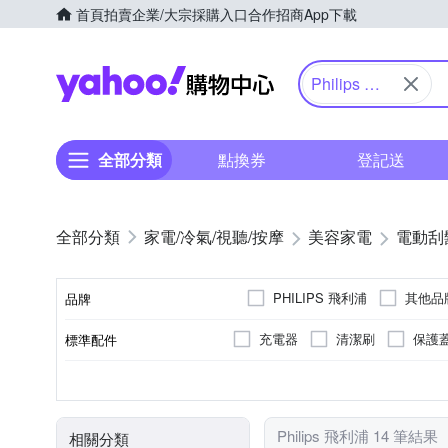
首頁
拍賣
企業/大宗採購入口
合作招商
App下載
Yahoo購物中心
Philips 飛
利浦
全部分類
點換券
登記送
家電/冷氣/視聽/按摩
美容家電
電動刮
PHILIPS 飛利浦
其他品
品牌
充電器
清潔刷
保護
標準配件
品牌名稱
無
充電式
三刀頭
全機可水洗
有國際電壓
插電式
雙刀頭
不可水洗
國際電壓
電源方式
刀頭數
防水性能
顏色
Philips 飛利浦 14 筆結果
相關分類