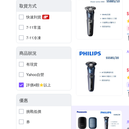
取貨方式
$
快速到貨
7-11常溫
7-11冷凍
商品狀況
有現貨
$
Yahoo自營
評價4顆
以上
優惠
挑戰低價
券