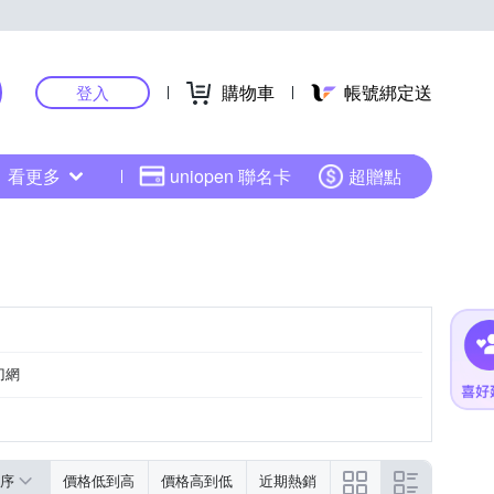
購物車
帳號綁定送
登入
看更多
uniopen 聯名卡
超贈點
刀網
序
價格低到高
價格高到低
近期熱銷