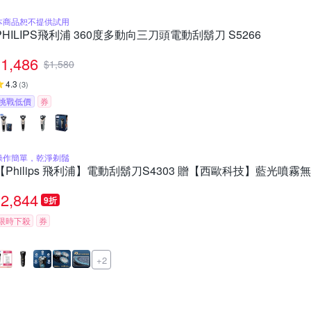
本商品恕不提供試用
PHILIPS飛利浦 360度多動向三刀頭電動刮鬍刀 S5266
1,486
$
1,580
4.3
(
3
)
挑戰低價
券
操作簡單，乾淨剃鬚
【Philips 飛利浦】電動刮鬍刀S4303 贈【西歐科技】藍光噴霧無
2,844
9折
限時下殺
券
+2