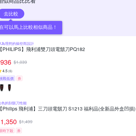
相似商品比比看
去比較
在可以馬上比較相似商品！
專為理想的操控而設計
【PHILIPS】飛利浦雙刀頭電鬍刀PQ182
936
$
1,039
4.5
(
6
)
挑戰低價
券
出色的刮鬍刀性能
【Philips 飛利浦】三刀頭電鬍刀 S1213 福利品(全新品外盒凹損)
1,350
$
1,499
限時下殺
券