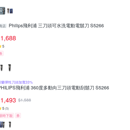
Philips飛利浦 三刀頭可水洗電動電鬍刀 S5266
商店
1,688
5
券
荷蘭彈性刀頭加寬33%
PHILIPS飛利浦 360度多動向三刀頭電動刮鬍刀 S5266
1,493
$
1,588
5
(
5
)
限時下殺
券