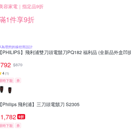
美容家電｜指定品9折
滿1件享9折
專為理想的操控而設計
【PHILIPS】飛利浦雙刀頭電鬍刀PQ182 福利品 (全新品外盒凹損
792
$
879
4
(
1
)
限時下殺
券
【Philips 飛利浦】三刀頭電鬍刀 S2305
1,782
9折
限時下殺
券