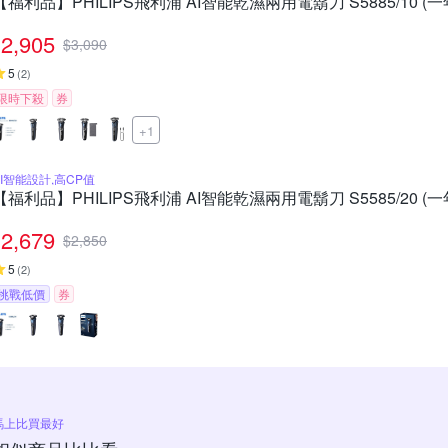
【福利品】PHILIPS飛利浦 AI智能乾濕兩用電鬍刀 S5885/10 (
2,905
$
3,090
5
(
2
)
限時下殺
券
+1
AI智能設計,高CP值
【福利品】PHILIPS飛利浦 AI智能乾濕兩用電鬍刀 S5585/20 (
2,679
$
2,850
5
(
2
)
挑戰低價
券
馬上比買最好