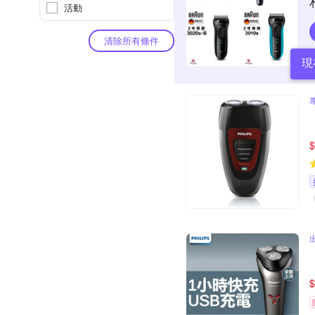
活動
清除所有條件
現
$
$