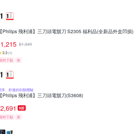
【Philips 飛利浦】三刀頭電鬍刀 S2305 福利品(全新品外盒凹損)
1,215
$
1,349
3.3
(
1
)
限時下殺
券
潔淨、舒適的刮鬍體驗
【Philips 飛利浦】三刀頭電鬍刀(S3608)
2,691
9折
限時下殺
券