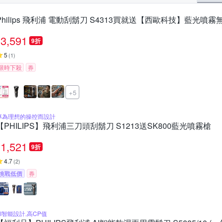
Philips 飛利浦 電動刮鬍刀 S4313買就送【西歐科技】藍光噴霧無
3,591
9折
5
(
1
)
限時下殺
券
+5
專為理想的操控而設計
【PHILIPS】飛利浦三刀頭刮鬍刀 S1213送SK800藍光噴霧槍
1,521
9折
4.7
(
2
)
挑戰低價
券
AI智能設計,高CP值